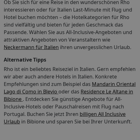
http://www.tui-
Ob Sie sich für eine Reise in den wunderschönen Rho
info.de/ICAT/pdf/country/pdf/entry/1/id/ITA Rating: 12
interessieren oder für Italien Last-Minute mit Flug und
TUI Vorteile: Egal, ob Sie sich für eine TUI Paketreise,
Hotel buchen möchten – die Hotelkategorien für Rho
einen Hotelurlaub mit Eigenanreise, einen Mietwagen,
sind vielfältig und bieten für jeden Geschmack das
ein Wohnmobil oder für eine Rundreise entscheiden -
Passende. Wählen Sie aus All-Inclusive-Angeboten und
Sie genießen viele Vorteile z. B. persönliche oder
attraktiven Angeboten von Veranstaltern wie
multimediale TUI Betreuung zu jeder Zeit in deutscher
Neckermann für Italien
ihren unvergesslichen Urlaub.
Sprache für Fragen und Anliegen zu Ihrer Reise und
darüber hinaus zu örtlichen und kulturellen
Alternative Tipps
Gegebenheiten Ihres Urlaubsortes, Ihr
Rho ist ein beliebtes Reiseziel in Italien. Gern empfehlen
Informationsportal myTui mit wertvollem Reisewissen
wir aber auch andere Hotels in Italien. Konkrete
rund um Ihren Urlaub, digitalem Reiseführer sowie
SMS-Assistent und professionelles Krisenmanagement
Empfehlungen sind zum Beispiel das
Mandarin Oriental
für Ihre sichere Reise. Wesentliche Eigenschaften Ihres
Lago di Como in Blevio
oder das
Residence Le Altane in
Hotels: Ausstattung Check-in von: 15:00:01Check-out
Bibione
. Entdecken Sie günstige Angebote für All-
bis: 10:00:00WLAN/WiFi im HotelZahlungsarten:
Inclusive-Hotels oder Pauschalreisen mit Flug nach
American Express, EC Maestro, Mastercard,
Portugal.
Buchen Sie jetzt Ihren
billigen All Inclusive
VisaParkhausGarageLandeskategorie: 3 Sterne Hinweis
Urlaub
in Bibione und sparen Sie bei Ihrer Unterkunft.
für Personen mit eingeschränkter Mobilität: Dieses
Produkt ist im Allgemeinen für Personen mit
eingeschränkter Mobilität nicht geeignet. Ob es