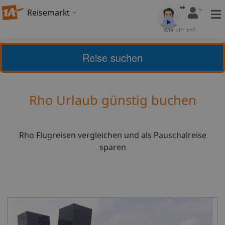
Reisemarkt
Bewertung:
4,13
Wer bin ich?
(
24
)
Bewerten
Reise suchen
Home
Urlaub
Italien
Rho
Rho Urlaub günstig buchen
Rho Flugreisen vergleichen und als Pauschalreise
sparen