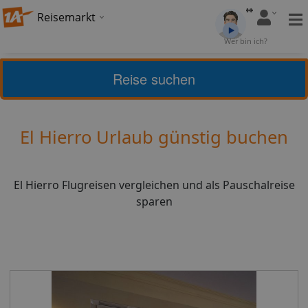
Reisemarkt
Bewertung:
4,67
Wer bin ich?
(
3
)
Bewerten
Reise suchen
Kanaren
El Hierro
El Hierro Urlaub günstig buchen
El Hierro Flugreisen vergleichen und als Pauschalreise
sparen