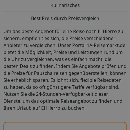
Fernseher: Flatscreen, im Wohnbereich, deutsches
Kulinarisches
Programm, Sat-TV, Badewanne, WC, Föhn, Terrasse: mit
Liegen, mit Sitzgelegenheit, mit Grill, mit Privat-
Best Preis durch Preisvergleich
GartenAppartement Typ (APY4), Haus, Landseite,
Meerseite, Meerblick, Landblick, ca. 80 - 100 m², letzte
Um das beste Angebot für eine Reise nach El Hierro zu
Komplettrenovierung 2006, letzte Teilrenovierung
sichern, empfiehlt es sich, die Preise verschiedener
2016, Gesamtanzahl der Räume in diesem Zimmertyp:
Anbieter zu vergleichen. Unser Portal 1A-Reisemarkt.de
3, Aufteilung wie folgt: kombiniertes
Wohn-/Schlafzimmer, 2 Schlafzimmer, 4 Einzelbetten
bietet die Möglichkeit, Preise und Leistungen rund um
(100x200cm), 1 Schlafsofa (80x190cm), 1 Zustellbett
die Uhr zu vergleichen, was es einfach macht, die
(80x190cm), Babybett, 1 Etagenbett (135x190cm),
besten Deals zu finden. Indem Sie Angebote prüfen und
Heizung: individuell regelbar, Kamin, Fußboden:
die Preise für Pauschalreisen gegenüberstellen, können
Fliesenboden, Sofa, Bügeleisen, Bügelbrett,
Sie erheblich sparen. Es lohnt sich, flexible Reisedaten
Waschmaschine, Küche, Kühlschrank, Gas/E-Herd,
zu haben, da so oft günstigere Tarife verfügbar sind.
Kaffeemaschine, Espressomaschine,
Nutzen Sie die 24-Stunden-Verfügbarkeit dieser
Kaffee-/Teezubereiter, Wasserkocher, Toaster, Esstisch,
Dienste, um das optimale Reiseangebot zu finden und
Fernseher: Flatscreen, im Wohnbereich, deutsches
Ihren Urlaub auf El Hierro zu buchen.
Programm, Sat-TV, Badewanne oder Dusche, Föhn,
Terrasse: mit Liegestühlen, mit Liegen, mit
Sitzgelegenheit, mit Grill, mit Privat-Garten Ihre
Vorteile: Bitte beachten Sie! Bei einer Paketreise mit