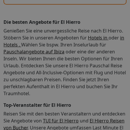
internationalem Flug ist das Zug zum Flug Ticket für
Abflughäfen in Deutschland (und dem EuroAirport
Basel) kostenfrei zubuchbar. Das Zug zum Flug Ticket
Die besten Angebote für El Hierro
gilt nicht bei: Buchung einer reinen Flugleistung,
Buchung einer Hotelleistung ohne Flug, Buchung von
Genießen Sie eine unvergessliche Reise nach El Hierro.
Leistungen (z.B. Hotel, Ausflüge oder Mietwagen) mit
Stöbern Sie in unseren Angeboten für
Hotels in
oder
in
einem separat dazu gebuchten Flug Reisen von
Hotels .
Wählen Sie bspw. Ihren Inselurlaub für
deutschen Abflughäfen zu den Zielflughäfen
Pauschalangebote auf Ibiza
oder eine der anderen
EuroAirport Basel und Salzburg sowie innerdeutschen
Inseln. Wir bieten Ihnen die besten Optionen für Ihren
Flugreisen Abflüge von ausländischen Flughäfen, auch
Urlaub. Entdecken Sie unsere El Hierro Pauschal Reise
nicht für die innerdeutsche Strecke bis zur Grenze Für
Angebote und All-Inclusive-Optionen mit Flug und Hotel
aus dem Ausland anreisende TUI Deutschland Gäste gilt
zu unschlagbaren Preisen. Finden Sie jetzt Ihren
für Abflüge ab deutschen Flughäfen das Zug zum Flug
perfekten Aufenthalt in El Hierro und buchen Sie Ihr
Ticket ab der Grenze innerhalb Deutschlands. Bei
Traumhotel.
Buchung einer Paketreise im Internet ist das Zug zum
Flug Ticket bereits inkludiert. Das Zug zum Flug Ticket
Top-Veranstalter für El Hierro
ist eine Kooperation mit der Deutschen Bahn AG. Mehr
Informationen finden Sie auf
Reisen Sie mit den besten Veranstaltern und entdecken
http://www.tui.com/service-kontakt/zug-zum-flug/.
Sie Angebote von
TUI für El Hierro
und
El Hierro Reisen
Privattransfer ist bei vielen Hotels zubuchbar.
von Bucher
. Unsere Angebote umfassen Last Minute El