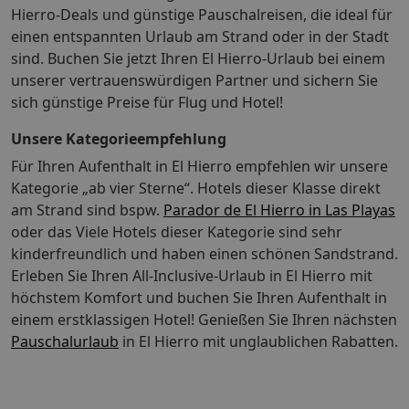
Ausgenommen bei Individuell-Buchungen
Hierro-Deals und günstige Pauschalreisen, die ideal für
Reiseexperten sind während Ihres Urlaubs 24 Stunden
einen entspannten Urlaub am Strand oder in der Stadt
(am Tag persönlich, telefonisch oder per E-Mail)
sind. Buchen Sie jetzt Ihren El Hierro-Urlaub bei einem
erreichbar. Mietwagen von TUI CARS sind in vielen
unserer vertrauenswürdigen Partner und sichern Sie
Zielgebieten zubuchbar. zus. Informationen:
sich günstige Preise für Flug und Hotel!
Anreiseinformation Die An- und Abreise nach bzw. von
El Hierro findet über den Flughafen Teneriffa Süd statt.
Unsere Kategorieempfehlung
Es sind keine Transferleistungen inklusive. Die
Für Ihren Aufenthalt in El Hierro empfehlen wir unsere
Fährzeiten nach bzw. von El Hierro finden Sie unter:
Kategorie „ab vier Sterne“. Hotels dieser Klasse direkt
www.navieraarmas.es Bitte beachten Sie, dass aufgrund
der Fährzeiten ggf. eine Zwischenübernachtung auf
am Strand sind bspw.
Parador de El Hierro in Las Playas
Teneriffa gebucht werden muss. Transferinformationen
oder das Viele Hotels dieser Kategorie sind sehr
Bei diesem Produkt ist kein Transfer inklusive.
kinderfreundlich und haben einen schönen Sandstrand.
Buchungshinweise: Informationen zur Infantbelegung
Erleben Sie Ihren All-Inclusive-Urlaub in El Hierro mit
(APY4): Innerhalb der Maximalbelegung sind Babys im
höchstem Komfort und buchen Sie Ihren Aufenthalt in
Zimmer erlaubt. (APY1, APX2 und APX1): Über die
einem erstklassigen Hotel!
Genießen Sie Ihren nächsten
Maximalbelegung hinaus ist max. 1 Baby im Zimmer
Pauschalurlaub
in El Hierro mit unglaublichen Rabatten.
erlaubt. Einreisebestimmungen Spanien:
http://www.tui-
info.de/ICAT/pdf/country/pdf/entry/1/id/ESP Rating: