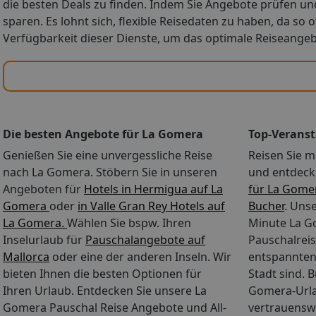
die besten Deals zu finden. Indem Sie Angebote prüfen und
sparen. Es lohnt sich, flexible Reisedaten zu haben, da so 
Verfügbarkeit dieser Dienste, um das optimale Reiseange
Die besten Angebote für La Gomera
Top-Veranst
Genießen Sie eine unvergessliche Reise
Reisen Sie m
nach La Gomera. Stöbern Sie in unseren
und entdeck
Angeboten für
Hotels in Hermigua auf La
für La Gome
Gomera
oder
in Valle Gran Rey Hotels auf
Bucher
. Uns
La Gomera.
Wählen Sie bspw. Ihren
Minute La G
Inselurlaub für
Pauschalangebote auf
Pauschalreis
Mallorca
oder eine der anderen Inseln. Wir
entspannten
bieten Ihnen die besten Optionen für
Stadt sind. B
Ihren Urlaub. Entdecken Sie unsere La
Gomera-Urla
Gomera Pauschal Reise Angebote und All-
vertrauensw