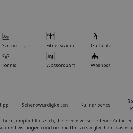
) sowie bei Buchung der Codierung TFS673O ohne Mietwagen
ier die Ankunftszeit bezüglich die Schlüsselübergabe mit.***Wichtig
 Flughafen Teneriffa Süd direkt an unsere Reiseleitung (Ankunfts
g erhalten Sie vor Ort am Flughafen über unsere Reiseleitung o
 Hinweis: Finca-Gäste gestalten Ihre Ferien individuell und sind 
lmäßige Sprechstunden der Reiseleiter nicht durchgeführt. Viel
Swimmingpool
Fitnessraum
Golfplatz
 bei Bedarf telefonisch einen Termin zu vereinbaren. Die Kategor
rientierung, da die Ausstattung individuell ist und nicht über die
 verfügt!Für Pauschalreisen oder Nur-Hotel Buchungen, die einen 
ht haben, gilt:Bei späten Anreisen bzw. frühen Abreisen kann es 
Tennis
Wassersport
Wellness
riffa kommen.Die Fährüberfahrt erfolgt entweder mit Fred Olse
Be
tipp
Sehenswürdigkeiten
Kulinarisches
P
hern, empfiehlt es sich, die Preise verschiedener Anbieter 
ise und Leistungen rund um die Uhr zu vergleichen, was es 