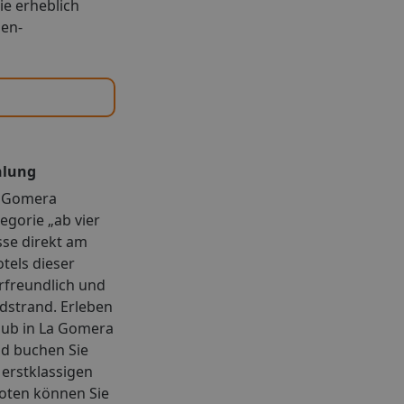
ie erheblich
den-
hlung
La Gomera
egorie „ab vier
sse direkt am
otels dieser
rfreundlich und
dstrand. Erleben
laub in La Gomera
d buchen Sie
 erstklassigen
oten können Sie