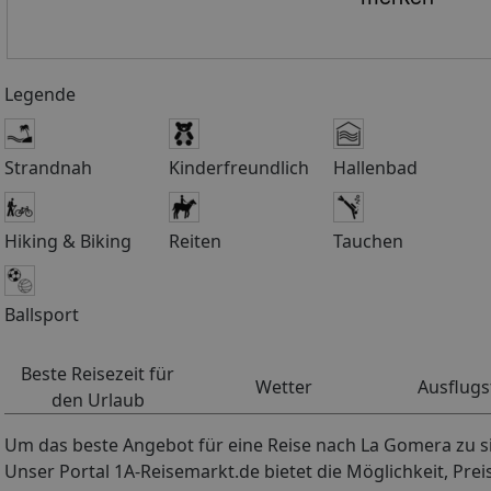
www.mietwagenbedingungen.de
Transfer, bitte teilen Sie uns h
wenden Sie sich bei Ankunft am
Legende
Nr. 17).***Eine Wegbeschreibun
unsere Reservierung.***Weiterer
unterwegs. Deshalb werden rege
Strandnah
Kinderfreundlich
Hallenbad
jeder Reisende die Möglichkeit,
einer Finca gilt nur als grobe O
Serviceleistungen eines Hotels
Hiking & Biking
Reiten
über schauinsland-reisen gebuc
Tauchen
Zwischenübernachtung aus Tene
Naviera Armas.
Ballsport
Beste Reisezeit für
Wetter
Ausflugs
den Urlaub
Um das beste Angebot für eine Reise nach La Gomera zu sic
Unser Portal 1A-Reisemarkt.de bietet die Möglichkeit, Pre