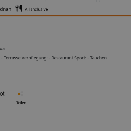
ndnah
All Inclusive
gua
Ausstattung: - Aufzug - Internet - Terrasse Verpflegung: - Restaurant Sport: - Tauchen
Teilen