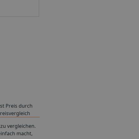
 und ohne
: Bitte
halle-Büro
der über
oft
mehr hat
isierung
Transfer
zu einer
n oder mit
st Preis durch
reisvergleich
zu vergleichen.
einfach macht,