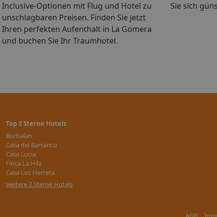
Inclusive-Optionen mit Flug und Hotel zu
Sie sich güns
unschlagbaren Preisen. Finden Sie jetzt
Ihren perfekten Aufenthalt in La Gomera
und buchen Sie Ihr Traumhotel.
Top 3 Sterne Hotels
Borbalan
Casa del Barranco
Casa Lucia
Finca La Hila
Casa Los Herrera
weitere 3 Sterne Hotels
AGB
Imp