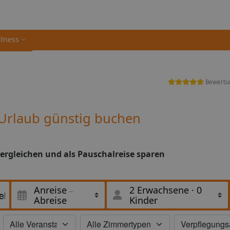
llness
Bewertu
Urlaub günstig buchen
ergleichen und als Pauschalreise sparen
Anreise
2 Erwachsene
·
0
Abreise
Kinder