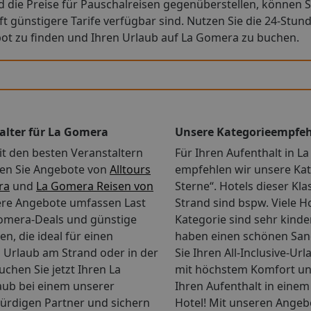
 die Preise für Pauschalreisen gegenüberstellen, können S
oft günstigere Tarife verfügbar sind. Nutzen Sie die 24-Stun
bot zu finden und Ihren Urlaub auf La Gomera zu buchen.
alter für La Gomera
Unsere Kategorieempfe
it den besten Veranstaltern
Für Ihren Aufenthalt in 
en Sie Angebote von
Alltours
empfehlen wir unsere Kat
ra
und
La Gomera Reisen von
Sterne“. Hotels dieser Kla
ere Angebote umfassen Last
Strand sind bspw. Viele H
omera-Deals und günstige
Kategorie sind sehr kinde
en, die ideal für einen
haben einen schönen San
 Urlaub am Strand oder in der
Sie Ihren All-Inclusive-Ur
uchen Sie jetzt Ihren La
mit höchstem Komfort un
ub bei einem unserer
Ihren Aufenthalt in einem
ürdigen Partner und sichern
Hotel!
Mit unseren Angeb