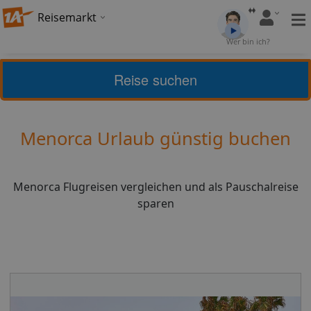
Reisemarkt
Bewertung:
4,41
Wer bin ich?
(
5
)
Bewerten
Reise suchen
Home
Urlaub
Spanien
Menorca
Menorca Urlaub günstig buchen
Menorca Flugreisen vergleichen und als Pauschalreise
sparen