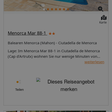
Karte
Menorca Mar 88-1
Balearen Menorca (Mahon) - Ciutadella de Menorca
Lage: Im Menorca Mar 88-1 in Ciutadella de Menorca
(Cap d'Artrutx) wohnen Sie nur wenige Minuten von
strategisch günstigen Punkten wie Leuchtturm am Cap
weiterlesen
d'Artrutx und Wasserpark Aquarock entfernt. Diese Villa
befindet sich in der Nähe von: Poblat de Son Catlar
sowie Strand von Son Saura.Zimmer Fühlen Sie sich in
einem der 3 Zimmer, die Küchen bieten, die über große
Kühlschränke/Gefrierfächer und Öfen verfügen, wie zu
Teilen
Hause. Flachbildfernseher mit Digitalempfang
garantieren Unterhaltung und es gibt außerdem einen
WLAN-Internetzugang (kostenlos). Zur Austattung
gehören Mikrowellen und Kaffee-/Teekocher; die