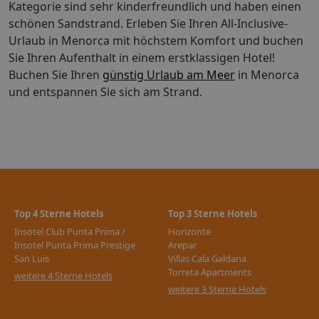
Kategorie sind sehr kinderfreundlich und haben einen
Strand ca. 500 mStadtzentrum/Ortszentrum ca. 10 m
schönen Sandstrand. Erleben Sie Ihren All-Inclusive-
Hinweis für Personen mit eingeschränkter Mobilität:
Urlaub in Menorca mit höchstem Komfort und buchen
Dieses Produkt ist im Allgemeinen für Personen mit
Sie Ihren Aufenthalt in einem erstklassigen Hotel!
eingeschränkter Mobilität nicht geeignet. Ob es
trotzdem Ihren individuellen Bedürfnissen entspricht,
Buchen Sie Ihren
günstig Urlaub am Meer
in Menorca
erfragen Sie bitte bei Ihrer Buchungsstelle! Stand der
und entspannen Sie sich am Strand.
Informationen: 17.02.2023
Top 4 Sterne Hotels
Top 3 Sterne Hotels
Insotel Club Punta Prima /
Horizonte
Insotel Punta Prima Prestige
Arepar
San Luis
Villas Cala Galdana
Torreta Apartments
weitere 4 Sterne Hotels
weitere 3 Sterne Hotels