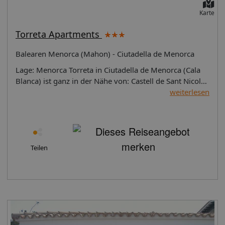
Karte
Torreta Apartments
Balearen Menorca (Mahon) - Ciutadella de Menorca
Lage: Menorca Torreta in Ciutadella de Menorca (Cala
Blanca) ist ganz in der Nähe von: Castell de Sant Nicolau
und Leuchtturm von Ciutadella. Dieses Apartment
weiterlesen
befindet sich in der Nähe von: Iglesia del Roser sowie
Església de Socors.Zimmer Fühlen Sie sich in einem der
3 Zimmer, die Küchen bieten, die über große
Kühlschränke/Gefrierfächer und Öfen verfügen, wie zu
Hause. Ein WLAN-Internetzugang (kostenlos) steht zur
Teilen
Verfügung. Zur Austattung gehören Mikrowellen und
Kaffee-/Teekocher; die Zimmer werden nur an
bestimmten Tagen sauber gemacht.Ausstattung Nutzen
Sie folgende Freizeiteinrichtung: Außenpool. Sie können
aber auch den schönen Ausblick von folgendem Punkt
genießen: Terrasse. Auch WLAN-Internetzugang
(kostenlos) und Unterstützung bei der