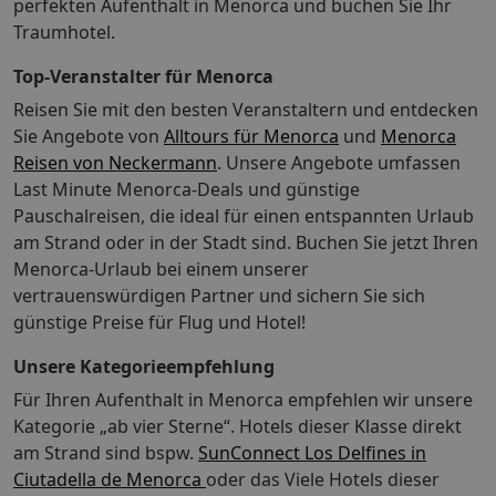
Unterkünfte, Landhotels, Agroturismus und Gasthöfe,
perfekten Aufenthalt in Menorca und buchen Sie Ihr
Produkt ist im Allgemeinen für Personen mit
touristische Kreuzfahrtschiffe 01.11.-30.04. = 0,5
Traumhotel.
eingeschränkter Mobilität nicht geeignet. Ob es
EUR/Tag*, 01.05.-31.10. = 2 EUR/Tag*Pensionen,
trotzdem Ihren individuellen Bedürfnissen entspricht,
Gasthäuser und Campingplätze, Herbergen und
Top-Veranstalter für Menorca
erfragen Sie bitte bei Ihrer Buchungsstelle! Stand der
Berghütten 01.11.-30.04. = 0,25 EUR/Tag*,
Reisen Sie mit den besten Veranstaltern und entdecken
Informationen: 02.03.2024
01.05.-31.10. = 1 EUR/Tag*Ausnahmen: Kinder unter
Sie Angebote von
Alltours für Menorca
und
Menorca
16 Jahren sind von der Steuer ausgenommenAb dem 9.
Reisen von Neckermann
. Unsere Angebote umfassen
Aufenthaltstag in der gleichen Unterkunft sinkt der
Last Minute Menorca-Deals und günstige
Betrag um die Hälfte.Passagiere, deren Kreuzfahrtschiff
Pauschalreisen, die ideal für einen entspannten Urlaub
ihren Basishafen auf den Balearen haben, sind von der
am Strand oder in der Stadt sind. Buchen Sie jetzt Ihren
Steuer ausgenommen.Diese Angaben können
Menorca-Urlaub bei einem unserer
Änderungen unterliegen. Den aktuellen Stand erfahren
Sie auf tui.com unter der Hotelbeschreibung.Stand: Juni
vertrauenswürdigen Partner und sichern Sie sich
2018 Einreisebestimmungen Spanien: http://www.tui-
günstige Preise für Flug und Hotel!
info.de/ICAT/pdf/country/pdf/entry/1/id/ESP
Unsere Kategorieempfehlung
Wesentliche Eigenschaften Ihres Hotels: Ausstattung
Internet: WLAN/WiFi, im öffentlichen Bereich: ohne
Für Ihren Aufenthalt in Menorca empfehlen wir unsere
GebührZahlungsarten: TUI Card / VISA, MasterCard,
Kategorie „ab vier Sterne“. Hotels dieser Klasse direkt
Diners, EC Karte/MaestroParkmöglichkeiten: Parkplatz
am Strand sind bspw.
SunConnect Los Delfines in
(nach Verfügbarkeit), unbewacht: ohne
Ciutadella de Menorca
oder das Viele Hotels dieser
GebührLandeskategorie: 1,5 Sterne Lage & Entfernung