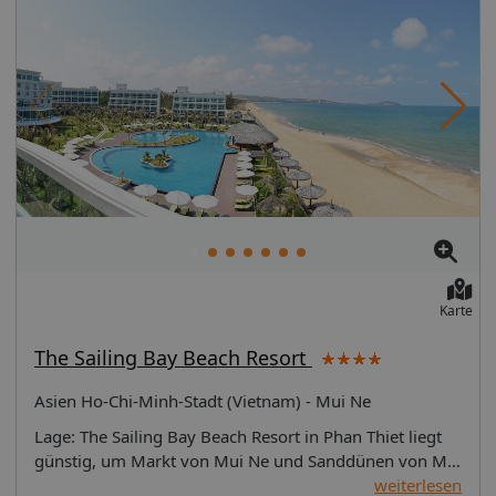
Karte
The Sailing Bay Beach Resort
Asien Ho-Chi-Minh-Stadt (Vietnam) - Mui Ne
Lage: The Sailing Bay Beach Resort in Phan Thiet liegt günstig, um Markt von Mui Ne und Sanddünen von Mũi Né zu erreichen. Dieses Resort mit 4,5 Sternen befindet sich in der Nähe von: Fairy Stream sowie Hòn Rơm.Zimmer Fühlen Sie sich in einem der 192 klimatisierten Zimmer mit Minibar und LCD-Fernseher bieten wie zu Hause. Die Zimmer haben eigene Balkone. Ein WLAN-Internetzugang (kostenlos) ist ebenso verfügbar wie Kabelempfang. Es sind eigene Badezimmer mit Badewannen oder Duschen vorhanden, die über kostenlose Toilettenartikel und Haartrockner verfügen.Ausstattung Gönnen Sie sich einen Besuch des Wellnessbereichs, der Massagen, Körperbehandlungen und Gesichtsbehandlungen bietet. Sie können sich an den Privatstrand legen und die Sonne genießen oder von folgenden Freizeitmöglichkeiten profitieren: Außenpool und Fitnessmöglichkeiten. WLAN-Internetzugang (kostenlos), Concierge-Service und Babysitter oder Kinderbetreuung (gegen Gebühr) stehen ebenfalls zur Verfügung. Dank des kostenfreien Shuttles in die Umgebung, der im Umkreis von 7 km fährt, ist es ganz einfach die nahe gelegenen Sehenswürdigkeiten zu erreichen.Speisen Dieses Resort bietet 2 Restaurants, Sie können sich aber auch per Zimmerservice (rund um die Uhr) kulinarische Köstlichkeiten bestellen. Ihren Durst können Sie an der Strandbar stillen.Business, weitere Annehmlichkeiten Zum Angebot gehören ein Businesscenter, ein Limousinenservice und kostenlose Zeitungen in der Lobby. Für Veranstaltungen beherbergt dieses Resort 2 Tagungsräume. Gegen Aufpreis können Sie den Flughafentransfer (rund um die Uhr) und den Abholservice vom Bahnhof nutzen. Verpflegung: Dieses Resort bietet 2 Restaurants, Sie können sich aber auch per Zimmerservice (rund um die Uhr) kulinarische Köstlichkeiten bestellen. Ihren Durst können Sie an der Strandbar stillen. Erholung: Zum Freizeitangebot vor Ort gehört Folgendes: Außenpool und Kinderbecken. Zum Freizeitangebot gehören außerdem ein Privatstrand und ein Fitnessbereich. Wellness: Dieses Resort verfügt über einen Wellnessbereich, The Sailing. Entspannung und Erholung sind Ihnen hier sicher! Es werden folgende Wellnessleistungen angeboten: Tiefengewebe-Massagen, Warmsteinmassagen, klassische Massagen und Thai-Massagen. Der Wellnessbereich verfügt über eine Sauna, einen Whirlpool und ein Dampfbad. Im Wellnessbereich werden verschiedene Behandlungsmöglichkeiten und Therapien angeboten, einschließlich: Hydrotherapie und Reflexologie. In der Umgebung: Der am günstigsten gelegene Flughafen für The Sailing Bay Beach Resort ist: Ho Chi Minh-Stadt (SGN-Tan Son Nhat Intl.) - ca. 178,5 km. Entfernungen entsprechen der Luftlinie vom Hotel bis zur Attraktion bzw. dem Flughafen und nicht unbedingt der Entfernung, die zurückgelegt werden muss. Entfernungen werden in Schritten von 0,1 Kilometern gerundet angegeben. Zu Beachten: Es werden Transfers vom Flughafen und Bahnhof angeboten (eventuell gegen Gebühr). Bitte teilen Sie der Unterkunft dazu spätestens 24 Stunden vor der Ankunft Ihre Ankunftszeit mit. Die entsprechenden Kontaktinformationen finden Sie auf Ihrer Buchungsbestätigung. Ein Kind bis 5 Jahre kann im Zimmer der Eltern oder Erziehungsberechtigten kostenlos übernachten, wenn keine zusätzlichen Bettwaren angefordert werden. Nur angemeldete Gäste erhalten Zugang zu den Zimmern. In diesem Haus sind keine Haustiere gestattet, auch keine ausgebildeten Tiere wie z. B. Blindenhunde. Info: Wissenswertes vor der Reise Es werden Transfers vom Flughafen und Bahnhof angeboten (eventuell gegen Gebühr). Bitte teilen Sie der Unterkunft dazu spätestens 24 Stunden vor der Ankunft Ihre Ankunftszeit mit. Die entsprechenden Kontaktinformationen finden Sie auf Ihrer Buchungsbestätigung. Ein Kind bis 5 Jahre kann im Zimmer der Eltern oder Erziehungsberechtigten kostenlos übernachten, wenn keine zusätzlichen Bettwaren angefordert werden. Nur angemeldete Gäste erhalten Zugang zu den Zimmern. In diesem Haus sind keine Haustiere gestattet, auch keine ausgebildeten Tiere wie z. B. Blindenhunde. Gebühren Das Hotel erhebt beim Check-in/Check-out, bzw. wenn die entsprechende Leistung in Anspruch genommen wird, folgende Gebühren und Kautionen: Gebühr für den Flughafentransfer: 3200000 VND, pro Fahrzeug (Einzelfahrkarte) Nutzungsgebühr für das Zusatzbett: 600000.00 VND pro Aufenthalt Die oben aufgeführte Liste enthält vielleicht nicht alle Informationen. Gebühren und Kautionen enthalten eventuell keine Steuern und können sich ändern. Obligatorische Gebühren und Steuern Die folgenden Gebühren sind direkt in der Unterkunft zu bezahlen: Galadinner am 01. 05: 500000.00 VNDKinderpreis für das Galadinner am 01. 05: 250000.00 VND (ab 6 bis 11 Jahre) Diese Liste enthält alle Gebühren, die uns vom Hotel mitgeteilt wurden. Die erhobenen Gebühren können sich allerdings je nach Buchungszeitraum und Zimmerart ändern. Wenn Sie vom 2. auf den 3. September in dem Hotel übernachten, wird Ihnen pro Person eine obligatorische Gebühr in Höhe von 500.000 VND für das Galadinner zum Nationaltag berechnet, die beim Check-in zu bezahlen ist. Wenden Sie sich für weitere Einzelheiten bitte direkt an die Rezeption. Die Kontaktdaten finden Sie auf der Buchungsbestätigung. Gebühren: Das Hotel erhebt beim Check-in/Check-out, bzw. wenn die entsprechende Leistung in Anspruch genommen wird, folgende Gebühren und Kautionen: Gebühr für den Flughafentransfer: 3200000 VND, pro Fahrzeug (Einzelfahrkarte) Nutzungsgebühr für das Zusatzbett: 600000.00 VND pro Aufenthalt Die oben aufgeführte Liste enthält vielleicht nicht alle Informationen. Gebühren und Kautionen enthalten eventuell keine Steuern und können sich ändern. Plichtgebühren: Die folgenden Gebühren sind direkt in der Unterkunft zu bezahlen: Galadinner am 01. 05: 500000.00 VNDKinderpreis für das Galadinner am 01. 05: 250000.00 VND (ab 6 bis 11 Jahre) Diese Liste enthält alle Gebühren, die uns vom Hotel mitgeteilt wurden. Die erhobenen Gebühren können sich allerdings je nach Buchungszeitraum und Zimmerart ändern. Wenn Sie vom 2. auf den 3. September in dem Hotel übernachten, wird Ihnen pro Person eine obligatorische Gebühr in Höhe von 500.000 VND für das Galadinner zum Nationaltag berechnet, die beim Check-in zu bezahlen ist. Wenden Sie sich für weitere Einzelheiten bitte direkt an die Rezeption. Die Kontaktdaten finden Sie auf der Buchungsbestätigung. Hoteleinrichtungen: Gönnen Sie sich einen Besuch des Wellnessbereichs, der Massagen, Körperbehandlungen und Gesichtsbehandlungen bietet. Sie können sich an den Privatstrand legen und die Sonne genießen oder von folgenden Freizeitmöglichkeiten profitieren: Außenpool und Fitnessmöglichkeiten. WLAN-Internetzugang (kostenlos), Concierge-Service und Babysitter oder Kinderbetreuung (gegen Gebühr) stehen ebenfalls zur Verfügung. Dank des kostenfreien Shuttles in die Umgebung, der im Umkreis von 7 km fährt, ist es ganz einfach die nahe gelegenen Sehenswürdigkeiten zu erreichen. Einrichtungen für Geschäftsreisende: Zum Angebot gehören ein Businesscenter, ein Limousinenservice und kostenlose Zeitungen in der Lobby. Für Veranstaltungen beherbergt dieses Resort 2 Tagungsräume. Gegen Aufpreis können Sie den Flughafentransfer (rund um die Uhr) und den Abholservice vom Bahnhof nutzen. Umgebung: The Sailing Bay Beach Resort in Phan Thiet liegt günstig, um Markt von Mui Ne und Sanddünen von Mũi Né zu erreichen. Dieses Resort mit 4,5 Sternen befindet sich in der Nähe von: Fairy Stream sowie Hòn Rơm. Fühlen Sie sich in einem der 192 klimatisierten Zimmer mit Minibar und LCD-Fernseher bieten wie zu Hause. Die Zimmer haben eigene Balkone. Ein WLAN-Internetzugang (kostenlos) ist ebenso verfügbar wie Kabelempfang. Es sind eigene Badezimmer mit Badewannen oder Duschen vorhanden, die über kostenlose Toilettenartikel und Haartrockner verfügen. Bettenwechsel: Zimmer müssen geräumt werden bis: 12 Uhr Unterbringung: Deluxe-Zimmer, Gartenblick: 1 King-Bett oder 2 Einzelbetten38 Quadratmeter großes Zimmer, Balkon mit Blick auf den GartenInternet - Kostenloses WLAN Unterhaltung - LCD-Fernseher mit KabelempfangEssen & Trinken - Kaffee-/Teekocher, Minibar, Zimmerservice (rund um die Uhr) und kostenloses MineralwasserSchlafen - Hochwertige Bettwaren und Verdunkelungsvorhänge Badezimmer - Eigenes Badezimmer mit Badewanne oder Dusche, Bademänteln und HausschuhenPraktisches - Safe in Laptop-Größe, Schreibtisch und Telefon; Zustellbetten und kostenfreie Kinder-/Babybetten sind auf Anfrage erhältlichKomfort - Klimaanlage und tägliche ZimmerreinigungNichtraucher Unterbringung: Deluxe-Zimmer, Meerblick: 1 King-Bett oder 2 EinzelbettenBalkon mit Blick auf den OzeanInternet - Kostenloses WLAN Unterhaltung - LCD-Fernseher mit KabelempfangEssen & Trinken - Kaffee-/Teekocher, Minibar, Zimmerservice (rund um die Uhr) und kostenloses MineralwasserSchlafen - Hochwertige Bettwaren und Verdunkelungsvorhänge Badezimmer - Eigenes Badezimmer mit Badewanne oder Dusche, Bademänteln und HausschuhenPraktisches - Safe in Laptop-Größe, Schreibtisch und Telefon; Zustellbetten und kostenfreie Kinder-/Babybetten sind auf Anfrage erhältlichKomfort - Klimaanlage und tägliche ZimmerreinigungNichtraucher Unterbringung: Premier-Zimmer: 1 King-Bett oder 2 Einzelbetten62 Quadratmeter großes Zimmer, Balkon mit Blick auf den GartenInternet - Kostenloses WLAN Unterhaltung - LCD-Fernseher mit KabelempfangEssen & Trinken - Kaffee-/Teekocher, Minibar, Zimmerservice (rund um die Uhr) und kostenloses MineralwasserSchlafen - Hochwertige Bettwaren und Verdunkelungsvorhänge Badezimmer - Eigenes Badezimmer mit Badewanne oder Dusche, Bademänteln und HausschuhenPraktisches - Safe in Laptop-Größe, Schreibtisch und Telefon; Zustellbetten und kostenfreie Kinder-/Babybetten sind auf Anfrage erhältlichKomfort - Klimaanlage und tägliche ZimmerreinigungNichtraucher Unterbringung: Premier-Suite, Meerblick: 1 King-Bett und 1 Queen-Bett62 Quadratmeter großes Zimmer, Balkon mit Blick auf den OzeanInternet - Kostenloses WLAN Unterhaltung - LCD-Fernseher mit KabelempfangEssen & Trinken -
weiterlesen