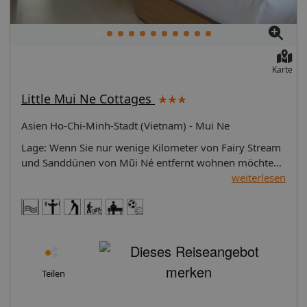
Karte
Little Mui Ne Cottages
Asien Ho-Chi-Minh-Stadt (Vietnam) - Mui Ne
Lage: Wenn Sie nur wenige Kilometer von Fairy Stream
und Sanddünen von Mũi Né entfernt wohnen möchten,
ist Little Muine Cottage in Phan Thiet (Strand Ham Tien
weiterlesen
Ost) eine gute Wahl. Dieses Hotel in Strandnähe liegt
nahe: Strand von Ham Tien und Markt von Mui
Ne.Zimmer Fühlen Sie sich in einem der 64
klimatisierten Zimmer mit Minibar und
Flachbildfernseher wie zu Hause. Die Zimmer haben
eigene Balkone. Ein WLAN-Internetzugang (kostenlos)
Teilen
ist ebenso verfügbar wie Kabelempfang. Es sind eigene
Badezimmer mit Duschen vorhanden, die über