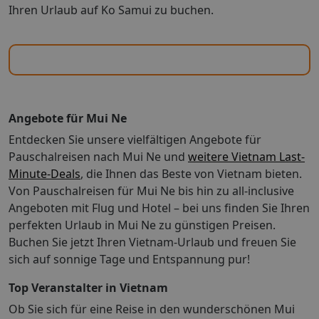
Dezember, 09:00 Uhr - 18:00 Uhr, gegen Gebühr Sport
Ihren Urlaub auf Ko Samui zu buchen.
der 64 klimatisierten Zimmer mit Minibar und
& Fitness: Ohne Gebühr FitnessraumBeachfußball,
Flachbildfernseher wie zu Hause. Die Zimmer haben
BeachvolleyballRadsport: Tourenräder Wellness:
eigene Balkone. Ein WLAN-Internetzugang (kostenlos)
Saunen: 1Gegen Gebühr (teils Fremdleistungen)
ist ebenso verfügbar wie Kabelempfang. Es sind eigene
Wellnessbereich/Spa "SPA": ab 16 Jahre, 09:00 Uhr -
Badezimmer mit Duschen vorhanden, die über
18:00 Uhr, Fremdanbieter, Größe: 150m²,
kostenlose Toilettenartikel und Hausschuhe verfügen.
Behandlungsräume: 3, Paarbehandlungsräume:
Bettenwechsel: Zimmer müssen geräumt werden bis:
1Finnische SaunaMassagen: Fremdanbieter, klassische
Angebote für Mui Ne
12 Uhr Unterbringung: Zimmer, Poolblick: 1 Queen-
Massage, Fußreflexzonenmassage: Fremdanbieter,
Entdecken Sie unsere vielfältigen Angebote für
Bett oder 2 Einzelbetten30 Quadratmeter großes
Thaimassage, Hotstone
Pauschalreisen nach Mui Ne und
Zimmer, Balkon mit Blick auf den GartenInternet -
weitere Vietnam Last-
MassageBeauty-/Kosmetikcenter "Beauty salon":
Kostenloses WLAN Unterhaltung - Flachbildfernseher
Minute-Deals
, die Ihnen das Beste von Vietnam bieten.
Fremdanbieter, Beauty-/Kosmetikanwendungen:
mit KabelempfangEssen & Trinken - Wasserkocher für
Von Pauschalreisen für Mui Ne bis hin zu all-inclusive
Gesichtsbehandlung, Maniküre, Pediküre Für Kinder:
Tee und Kaffee, Minibar, Zimmerservice und
Angeboten mit Flug und Hotel – bei uns finden Sie Ihren
Für Familien Kinderpool: integrierter Kinder/Babypool
kostenloses MineralwasserSchlafen -
perfekten Urlaub in Mui Ne zu günstigen Preisen.
KINDER Kindermenü So wohnen Sie: Deluxe Beach
Verdunkelungsvorhänge Badezimmer - Eigenes
Buchen Sie jetzt Ihren Vietnam-Urlaub und freuen Sie
Front Room (DZM1), Doppelzimmer, im
Badezimmer mit Dusche, Hausschuhen und
Nebengebäude, erste Strandreihe, Meerblick, Blick auf
sich auf sonnige Tage und Entspannung pur!
kostenlosen ToilettenartikelnPraktisches - Safe,
Beach, ca. 32 - 32 m², letzte Teilrenovierung 2015,
Schreibtisch und Telefon; Zustellbetten sind auf Anfrage
Top Veranstalter in Vietnam
Gesamtanzahl der Räume in diesem Zimmertyp: 1,
erhältlichKomfort - Klimaanlage und tägliche
Aufteilung wie folgt: kombiniertes
Ob Sie sich für eine Reise in den wunderschönen Mui
ZimmerreinigungNichtraucher Unterbringung: Zimmer,