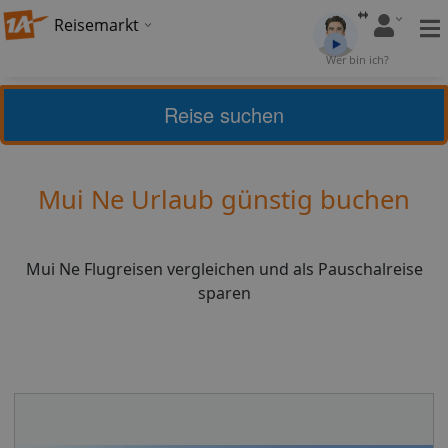
Reisemarkt
Bewertung:
4,17
Wer bin ich?
(
6
)
Bewerten
Reise suchen
Home
Urlaub
Vietnam
Mui Ne
Mui Ne Urlaub günstig buchen
Mui Ne Flugreisen vergleichen und als Pauschalreise
sparen