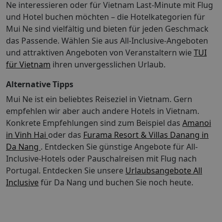
Wohn-/Schlafzimmer, 1 King Size Bett (180x200cm),
Ne interessieren oder für Vietnam Last-Minute mit Flug
Gartenblick: 1 Queen-Bett oder 2 Einzelbetten35
Babybett: ohne Gebühr, Anfrage notwendig,
und Hotel buchen möchten – die Hotelkategorien für
Quadratmeter großes Zimmer, Balkon mit Blick auf den
Klimaanlage: ohne Gebühr, individuell regelbar, kalt,
Mui Ne sind vielfältig und bieten für jeden Geschmack
GartenInternet - Kostenloses WLAN Unterhaltung -
warm, Fußboden: Fliesenboden, Safe: ohne Gebühr,
Flachbildfernseher mit KabelempfangEssen & Trinken -
das Passende. Wählen Sie aus All-Inclusive-Angeboten
Deckenventilator, Schreibtisch, Kaffee-/Teezubereiter,
Wasserkocher für Tee und Kaffee, Minibar,
und attraktiven Angeboten von Veranstaltern wie
TUI
Wasserkocher, Minibar: gegen Gebühr, Telefon,
Zimmerservice und kostenloses MineralwasserSchlafen
für Vietnam
ihren unvergesslichen Urlaub.
Internet: WLAN/WiFi: ohne Gebühr, Breitband-
- Verdunkelungsvorhänge Badezimmer - Eigenes
Internet/DSL: ohne Gebühr, Fernseher: Flatscreen,
Badezimmer mit Dusche, Hausschuhen und
Alternative Tipps
Deutsche Welle, Kabel-TV, Roomservice: gegen Gebühr,
kostenlosen ToilettenartikelnPraktisches - Safe,
Mui Ne ist ein beliebtes Reiseziel in Vietnam. Gern
Dusche, WC, Slipper, Föhn, Balkon oder Terrasse: mit
Schreibtisch und Telefon; Zustellbetten sind auf Anfrage
SitzgelegenheitDeluxe Gardenview Room (DZX1),
empfehlen wir aber auch andere Hotels in Vietnam.
erhältlichKomfort - Klimaanlage und tägliche
Doppelzimmer, im Nebengebäude, Gartenseite,
Konkrete Empfehlungen sind zum Beispiel das
Amanoi
ZimmerreinigungNichtraucher Unterbringung:
Gartenblick, ca. 32 - 32 m², letzte Teilrenovierung 2015,
in Vinh Hai
oder das
Furama Resort & Villas Danang in
Bungalow, Meerblick: 1 Queen-Bett oder 2
Gesamtanzahl der Räume in diesem Zimmertyp: 1,
Da Nang
. Entdecken Sie günstige Angebote für All-
Einzelbetten40 Quadratmeter großes Zimmer, Balkon
Aufteilung wie folgt: kombiniertes
Inclusive-Hotels oder Pauschalreisen mit Flug nach
mit Blick aufs MeerInternet - Kostenloses WLAN
Wohn-/Schlafzimmer, 1 King Size Bett (180x200cm),
Portugal.
Unterhaltung - Flachbildfernseher mit
Entdecken Sie unsere
Urlaubsangebote All
Babybett: ohne Gebühr, Anfrage notwendig,
KabelempfangEssen & Trinken - Kaffee-/Teekocher,
Inclusive
für Da Nang und buchen Sie noch heute.
Klimaanlage: ohne Gebühr, individuell regelbar, kalt,
Minibar, Zimmerservice und kostenloses
warm, Fußboden: Fliesenboden, Safe: ohne Gebühr,
MineralwasserSchlafen - Verdunkelungsvorhänge
Deckenventilator, Schreibtisch, Kaffee-/Teezubereiter,
Badezimmer - Eigenes Badezimmer mit Dusche,
Wasserkocher, Minibar: gegen Gebühr, Telefon,