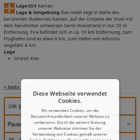
Lage:
Ort
Kamari
Lage & Umgebung
Das Hotel liegt in Nähe des
berühmten Badeortes Kamari, auf der Ostseite der Insel mit
dem berühmten schwarzen Sand-/Kiesstrand in nur 20 m
Entfernung. Fira befindet sich in ca. 10 km Entfernung, zum
Flughafen sind es etwa 4 km, zum Hafen von Athinios
ungefähr 8 km.
Lage
Strand: Kies
Entfernungen:
+ Mehr Lesen
Strand ca. 20 m
Diese Webseite verwendet
Stadtzentrum/Ortszentrum ca. 9000 m
Cookies.
Wir verwenden Cookies, um die
Benutzerfreundlichkeit unserer Website zu
Das bietet Ihre Unterkunft:
Gerne heißt das Hotel die
verbessern. Durch die weitere Nutzung
Reisenden in den insgesamt 54 Zimmern willkommen. Das
unserer Webseite stimmen Sie der
Haus bietet einen Empfangsbereich und eine Rezeption. Zum
Verwendung von Cookies gemäß unserer
Anreise