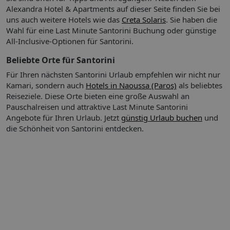
Abendessen serviert.
Alexandra Hotel & Apartments auf dieser Seite finden Sie bei
Essen & Trinken
Ihre Unterkunft bietet folgende
uns auch weitere Hotels wie das
Creta Solaris
. Sie haben die
Verpflegungsangebote:
Wahl für eine Last Minute Santorini Buchung oder günstige
Frühstück
All-Inclusive-Optionen für Santorini.
Halbpension
Beliebte Orte für Santorini
Für Ihren nächsten Santorini Urlaub empfehlen wir nicht nur
Beschreibung der Verpflegungsangebote:
Kamari, sondern auch
Hotels in Naoussa (Paros)
als beliebtes
Frühstück: Buffet
Reiseziele. Diese Orte bieten eine große Auswahl an
Abendessen
Pauschalreisen und attraktive Last Minute Santorini
Angebote für Ihren Urlaub.
Jetzt
günstig Urlaub buchen
und
die Schönheit von Santorini entdecken.
Sport & Fitness:
Zur flexiblen Freizeitgestaltung stehen die
Sport- und Unterhaltungsmöglichkeiten des Hauses zur
Auswahl. Der Außenpoolbereich bietet erfrischendes
Badevergnügen. Bequeme Liegestühle und Schatten
spendende Schirme stehen auf der Sonnenterrasse bereit. An
der Poolbar erwarten die Reisenden diverse
Erfrischungsgetränke. Als Sport- oder Freizeitmöglichkeit
wird Jetskifahren kostenpflichtig angeboten.
Doppelzimmer, Klimaanlage: individuell regelbar,