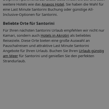
weitere Hotels wie das
Anaxos Hotel
. Sie haben die Wahl für
Bad oder Dusche/WC
eine Last Minute Santorini Buchung oder günstige All-
Flachbildschirm, Kaffee-/Teezubereiter, Minikühlschrank,
Inclusive-Optionen für Santorini.
Sat.-TV, Telefon, Wasserkocher
Balkon oder Terrasse
Beliebte Orte für Santorini
Balkon-/Terrassenausstattung: möbliert
Für Ihren nächsten Santorini Urlaub empfehlen wir nicht nur
WLAN (inklusive)
Kamari, sondern auch
Safe (inklusive)
Hotels in Akrotiri
als beliebtes
min. Belegung (Erwachsene + Kinder): 2+0, max.
Reiseziele. Diese Orte bieten eine große Auswahl an
Klimaanlage (inklusive), individuell regulierbar
Belegung (Erwachsene + Kinder): 2+1, 3+0
Pauschalreisen und attraktive Last Minute Santorini
Angebote für Ihren Urlaub.
Buchen Sie Ihren
Urlaub günstig
#2
am Meer
für Santorini und genießen Sie den perfekten
gemütlich, hell
Strandurlaub.
Zimmergröße (ca.): 38 qm
1 Schlafzimmer, 1 Wohnraum, mit Verbindungstür
Kitchenette (inklusive)
Bad oder Dusche/WC
Flachbildschirm, Kaffee-/Teezubereiter, Minikühlschrank,
Sat.-TV, Telefon, Wasserkocher
Balkon oder Terrasse
Balkon-/Terrassenausstattung: möbliert
WLAN (inklusive)