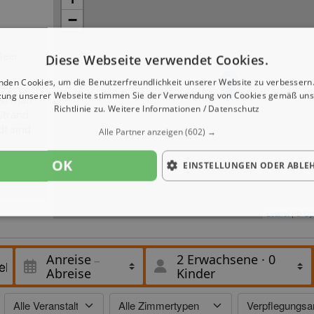
−
Meer
Diese Webseite verwendet Cookies.
nden Cookies, um die Benutzerfreundlichkeit unserer Website zu verbessern.
den
zung unserer Webseite stimmen Sie der Verwendung von Cookies gemäß uns
nen man
Richtlinie zu.
Weitere Informationen / Datenschutz
Strand
dt sind
Alle Partner anzeigen
(602) →
OK
EINSTELLUNGEN ODER ABLE
Leaflet
| ©
Op
Anreise
2 Erwachsene
·
0
Abreise
Kinder