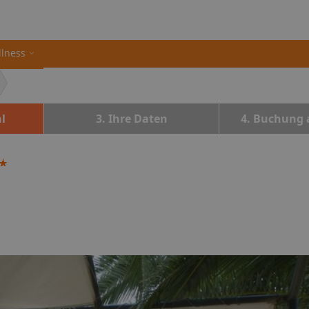
llness
l
3. Ihre Daten
4. Buchung 