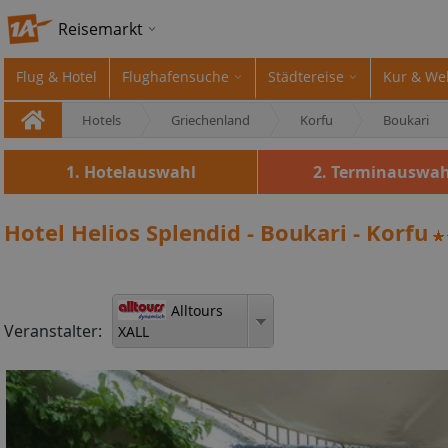
Reisemarkt
Flug & Hotel
Flughafensuche
Städtereise
Kur & We
Hotels
Griechenland
Korfu
Boukari
1. Hotelauswahl
2. Terminauswah
Hotel Helios Splendid - Boukari - Korfu
Alltours
Veranstalter:
XALL