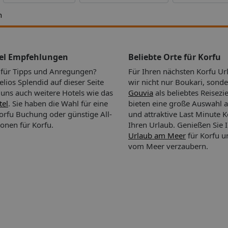
en in
h
tunden
– ein
ein
WiFi in
tel Empfehlungen
Beliebte Orte für Korfu
n für Tipps und Anregungen?
Für Ihren nächsten Korfu U
 Raum
ios Splendid auf dieser Seite
wir nicht nur Boukari, sond
i uns auch weitere Hotels wie das
Gouvia
als beliebtes Reisezi
tel
. Sie haben die Wahl für eine
bieten eine große Auswahl a
n
orfu Buchung oder günstige All-
und attraktive Last Minute 
ge
ionen für Korfu.
Ihren Urlaub.
Genießen Sie 
Urlaub am Meer
für Korfu un
r
vom Meer verzaubern.
Anfrage
cht: