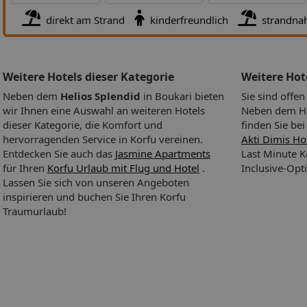
Das bietet Ihre Unterkunft:
Gerne heißt das Haus die Reisend
direkt am Strand
kinderfreundlich
strandna
den insgesamt 14 Zimmern willkommen. Die Rezeption ist 24 S
geöffnet. Unterschiedliche Einrichtungen und Serviceleistungen 
Safe, ein TV-Raum, ein Babysitterservice, eine Kinderbetreuung, 
Zimmerservice und ein Wäscheservice – gehören zum Angebot. 
Weitere Hotels dieser Kategorie
Weitere Ho
den öffentlichen Bereichen ermöglicht es den Gästen, mit der
Neben dem
Helios Splendid
in Boukari bieten
Sie sind offe
Außenwelt in Kontakt zu bleiben. Ein Garten bietet zusätzlichen
wir Ihnen eine Auswahl an weiteren Hotels
Neben dem Hel
für Entspannung und Erholung im Freien. Wer mit dem eigenen
dieser Kategorie, die Komfort und
finden Sie be
Fahrzeug anreist, kann es auf dem Parkplatz der Unterbringung
Hoteleröffnung: 1987
hervorragenden Service in Korfu vereinen.
Akti Dimis Ho
abstellen. Aktive Reisende, die die Umgebung per Rad entdecke
Letzte Komplettrenovierung: 2010
Entdecken Sie auch das
Jasmine Apartments
Last Minute K
möchten, werden den Fahrradverleih zu schätzen wissen. Gängi
Rezeption, Hotelsafe: gegen Gebühr
für Ihren
Korfu Urlaub mit Flug und Hotel
.
Inclusive-Opt
Kreditkarten werden in dem Hotel als Zahlungsmittel akzeptiert.
Gartenanlage, Sonnenterrasse
Lassen Sie sich von unseren Angeboten
Das bietet Ihre Unterkunft
Internet: WLAN/WiFi, im öffentlichen Bereich: gegen Gebüh
inspirieren und buchen Sie Ihren Korfu
Zahlungsarten: TUI Card / VISA, MasterCard
Traumurlaub!
Haustier: Hund erlaubt: Anfrage notwendig, Katze erlaubt: 
notwendig
Parkmöglichkeiten: Parkplatz (nach Verfügbarkeit), unbewa
gegen Gebühr
Etagen: 2, Zimmer: 14
Landeskategorie: 3 Sterne