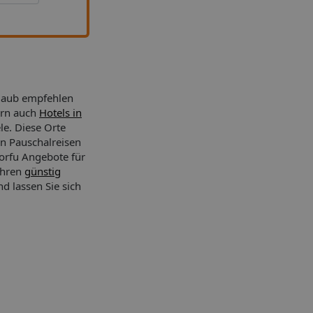
rlaub empfehlen
ern auch
Hotels in
ele. Diese Orte
n Pauschalreisen
Korfu Angebote für
Ihren
günstig
d lassen Sie sich