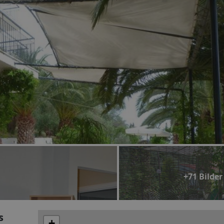
+71 Bilder
s
+