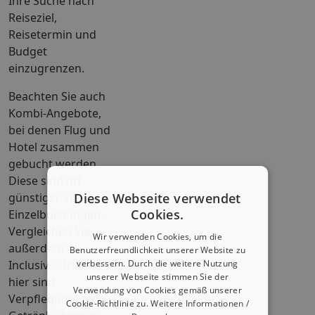
Ihre Suche nach
Reiseziel,
Reisetermin und
Budget
einzugrenzen.
Beachten Sie auch
Kombi-Angebote,
bei denen Flug und
Hotel zusammen
gebucht werden.
Diese sind oft
Diese Webseite verwendet
günstiger als
Cookies.
Einzelbuchungen.
Vergleichen Sie
Wir verwenden Cookies, um die
außerdem All-
Benutzerfreundlichkeit unserer Website zu
verbessern. Durch die weitere Nutzung
Inclusive-Urlaube –
unserer Webseite stimmen Sie der
hier sind
Verwendung von Cookies gemäß unserer
Verpflegung und
Cookie-Richtlinie zu.
Weitere Informationen /