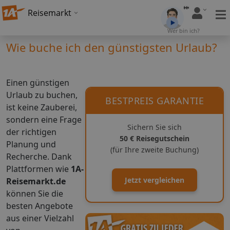
Reisemarkt
Wer bin ich?
Wie buche ich den günstigsten Urlaub?
Einen günstigen
Urlaub zu buchen,
BESTPREIS GARANTIE
ist keine Zauberei,
sondern eine Frage
Sichern Sie sich
der richtigen
50 € Reisegutschein
Planung und
(für Ihre zweite Buchung)
Recherche. Dank
Plattformen wie
1A-
Jetzt vergleichen
Reisemarkt.de
können Sie die
besten Angebote
aus einer Vielzahl