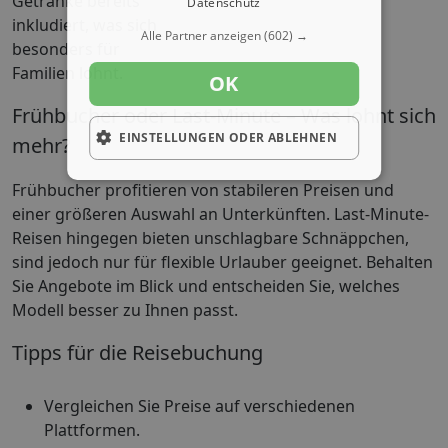
Getränke bereits
Datenschutz
inkludiert, was sich
Alle Partner anzeigen
(602) →
besonders für
Familien lohnt.
OK
Frühbucher oder Last-Minute – Was lohnt sich
EINSTELLUNGEN ODER ABLEHNEN
mehr?
Frühbucher profitieren von stabileren Preisen und
einer größeren Auswahl an Unterkünften. Last-Minute-
Reisen hingegen bieten unschlagbare Schnäppchen,
sind jedoch nur für flexible Urlauber geeignet. Behalten
Sie Angebote im Blick und entscheiden Sie, welches
Modell besser zu Ihnen passt.
Tipps für die Reisebuchung
Vergleichen Sie Preise auf verschiedenen
Plattformen.