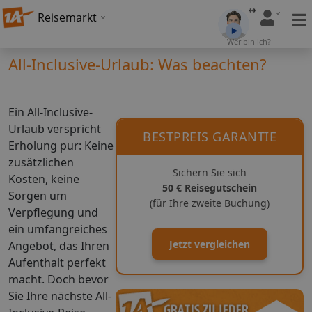
Reisemarkt
Wer bin ich?
All-Inclusive-Urlaub: Was beachten?
Ein All-Inclusive-
Urlaub verspricht
BESTPREIS GARANTIE
Erholung pur: Keine
zusätzlichen
Sichern Sie sich
Kosten, keine
50 € Reisegutschein
Sorgen um
(für Ihre zweite Buchung)
Verpflegung und
ein umfangreiches
Jetzt vergleichen
Angebot, das Ihren
Aufenthalt perfekt
macht. Doch bevor
Sie Ihre nächste All-