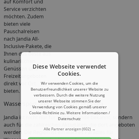
auf Komfort und
Service verzichten
möchten. Zudem
bieten viele
Pauschalreisen
nach Jandia All-
Inclusive-Pakete, die
Ihnen das Beste aus
kulinarischen
Diese Webseite verwendet
Genüssen und
Cookies.
Freizeitangeboten
direkt vor Ort
Wir verwenden Cookies, um die
Benutzerfreundlichkeit unserer Website zu
bieten.
verbessern. Durch die weitere Nutzung
unserer Webseite stimmen Sie der
Wassersport und Aktivitäten in Jandia
Verwendung von Cookies gemäß unserer
Cookie-Richtlinie zu.
Weitere Informationen /
Jandia ist nicht nur für seine Strände bekannt, sondern
Datenschutz
auch für die zahlreichen Aktivitäten, die dort angeboten
Alle Partner anzeigen
(602) →
werden. Die Region ist ein wahres Paradies für