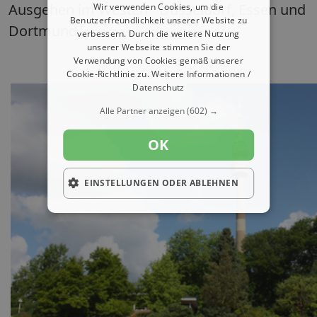
Ausgehen im Westen - Düsseldorf, Essen und
Wir verwenden Cookies, um die
Benutzerfreundlichkeit unserer Website zu
Dortmund
verbessern. Durch die weitere Nutzung
unserer Webseite stimmen Sie der
Verwendung von Cookies gemäß unserer
Cookie-Richtlinie zu.
Weitere Informationen /
Datenschutz
Alle Partner anzeigen
(602) →
OK
EINSTELLUNGEN ODER ABLEHNEN