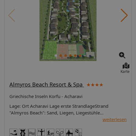
Karte
Almyros Beach Resort & Spa
Griechische Inseln Korfu - Acharavi
Lage: Ort Acharavi Lage erste StrandlageStrand "Almyros Beach": Sand, Liegen, Liegestühle Entfernungen: Flughafen Ioannis Kapodistris INT Airport ca. 42 km, Fahrzeit: ca. 45 Minuten (Die Transferzeit kann hiervon abweichen).Strand Almyros Beach ca. 20 mStadtzentrum/Ortszentrum Acharavi Town ca. 3 km, Fahrzeit: ca. 6 MinutenAquapark Hydropolis ca. 1,5 km, Fahrzeit: ca. 4 MinutenBars und Clubs Acharavi ca. 3 km, Fahrzeit: ca. 6 MinutenEinkaufsstraße Acharavi ca. 3 km, Fahrzeit: ca. 6 MinutenSee Antinioti Lake ca. 3 km, Fahrzeit: ca. 6 MinutenSehenswürdigkeiten Old Perithia ca. 10 km, Fahrzeit: ca. 25 Minuten Das bietet Ihre Unterkunft: Kurtaxe/Ökotaxe/Touristensteuer zahlbar vor Ort: Barzahlung, pro Nacht ca. 3 EURNichtraucherhotelEarly Check-in: Anfrage & Reservierung notwendigLate Check-out: gegen Gebühr, Anfrage & Reservierung notwendigHoteleröffnung: 2005Rezeption, HotelsafeGästebetreuungLiftGartenanlage, Dachterrasse, SonnenterrassePools: 3Pool: ohne Gebühr, Outdoor, Süßwasser, Liegen, LiegestühleKinderpool: Outdoor, Süßwasser, Liegen, LiegestühleRelaxpool "Waterlsides": gegen Gebühr, Outdoor, Süßwasser, Anzahl Wasserrutschen: 3BadetücherSouvenirshop, Minimarkt, FriseurArztInternet: WLAN/WiFi, im gesamten Hotel (Anlage), im öffentlichen Bereich: gegen Gebühr, an der Rezeption/in der Lobby, in der Bar, am PoolWäscheserviceConcierge Service, GepäckserviceZahlungsarten: TUI Card / VISA, MasterCard, EC Karte/MaestroHaustiere nicht erlaubtParkmöglichkeiten: Parkplatz (nach Verfügbarkeit), unbewacht: ohne GebührTagungseinrichtungen: Konferenzräume: 1, klimatisierte Tagungsräume, Tagungsequipment, Coffee BreaksGröße des Hotels/Anlage: 35 qmGebäudeanzahl: 12, Etagen: 1, Zimmer: 180Landeskategorie: 4 Sterne Ihre Unterkunft bietet folgende Verpflegungsangebote: All inclusive: Frühstück, Mittagessen, Abendessen, Kuchen/Gebäck, AI-Armband obligatorisch Beschreibung der Verpflegungsangebote: Frühstück: täglich 07:00 Uhr - 10:00 Uhr, BuffetMittagessen: täglich 12:30 Uhr - 14:30 Uhr, BuffetAbendessen: täglich 19:00 Uhr - 22:00 Uhr, BuffetSnacks: täglich 06:00 Uhr - 07:00 Uhr, täglich 14:30 Uhr - 18:00 Uhr, ohne Gebühr, Kuchen/Gebäck: täglich 14:30 Uhr - 18:00 Uhr, bei All Inclusive inklusive, Eis: täglich 09:00 Uhr - 12:00 Uhr, täglich 15:00 Uhr - 18:00 Uhr, ohne GebührGetränke: ausgewählte nicht alkoholische Getränke: täglich 09:00 Uhr - 23:00 Uhr, ohne Gebühr, ausgewählte nationale alkoholische Getränke: täglich 09:00 Uhr - 23:00 Uhr, ohne Gebühr, ausgewählte internationale alkoholische Getränke: gegen Gebühr, ausgewählte Tischgetränke zu den Mahlzeiten: gegen Gebühr, Kaffee/Tee am Nachmittag Restaurants: 2Restaurant "Main Restaurant": Küche: französisch, griechisch, international, italienisch, mediterran, mexikanisch, regional, Fisch/Meeresfrüchte, Grillgerichte, Babynahrung: Anfrage notwendig, Biolebensmittel, Diätküche: Anfrage notwendig, glutenfreie Gerichte, Kinderbuffet, lactosefreie Gerichte, leichte Gerichte, saisonale Gerichte, vegetarische Gerichte, vegane Gerichte, Buffet, Showcooking, zwei Essenszeiten am Abend, klimatisierbar, mit Terrasse, Kinderhochstuhl, angemessene Kleidung erwünschtRestaurant "A'la carte Restaurant": Küche: asiatisch, französisch, griechisch, international, italienisch, mexikanisch, regional, Fisch/Meeresfrüchte, Babynahrung, Biolebensmittel, Diätküche, glutenfreie Gerichte, Kindermenü, lactosefreie Gerichte, leichte Gerichte, Trennkost, vegetarische Gerichte, vegane Gerichte, à la carte, Menüwahl, gesetztes Menü, Showcooking, Afternoon Tea, Anfrage & Reservierung notwendig, gegen Gebühr, April, Mai, Juli, September und November, klimatisierbar, mit Terrasse, Raucherbereich, angemessene Kleidung erwünschtBars & mehr: 3Poolbar Outdoor "Pool Bar": täglich 09:00 Uhr - 23:00 Uhr, ohne GebührLobbybar "Lobby Bar": täglich 24 StundenLoungebar "Roof top bar": 18:00 Uhr - 01:00 Uhr, gegen Gebühr Sport & Fitness: Wassersport Gegen Gebühr (teils Fremdleistungen) Tauchen: gegen GebührSport & Fitness Minifußball, VolleyballTennis: Tennisplätze: 2, Kunstrasenplatz, Tennisunterricht, SchlägerverleihOhne Gebühr FitnessraumGegen Gebühr (teils Fremdleistungen) Tennis: Flutlicht Wellness: Wellnessbereich/Spa "SPA & Wellness": Größe: 290m², Behandlungsräume: 2Saunen: 1Beauty-/Kosmetikanwendungen: Gesichtsbehandlung, Maniküre, PediküreGegen Gebühr (teils Fremdleistungen) MassagenBeauty-/Kosmetikcenter Unterhaltung: Animation & UnterhaltungFitnessanimationSportanimationLive Band/-MusikKaraokeTanzabendeTanzkurseThemenabendeDartsShuffleboard Für Kinder: Für Familien Kinderpool: Outdoor, Süßwasser, Liegen, Liegestühle BABYS BabynahrungKinderhochstuhl KINDER Kindermenü, KinderbuffetKinderclub/MiniclubKinderanimationKinderspielzimmerKinderspielplatz So wohnen Sie: Doppelzimmer Typ1 (DZX1), Doppelzimmer, Nichtraucherzimmer, Neubau, Gartenseite, eingeschränkter Meerblick, Innenhofblick, ca. 27 - 28 m², letzte Komplettrenovierung 2019, kombiniertes Wohn-/Schlafzimmer, 1 King Size Bett (1,8x2cm), 1 Zustellbett (0,9x1,85cm), Babybett, Klimaanlage: individuell regelbar, kalt, warm, Fußboden: Fliesenboden, Safe: gegen Gebühr, Schreibtisch, Bügeleisen, Bügelbrett, Kaffee-/Teezubereiter, Wasserkocher, Minibar: Softdrinks, Wasser, alkoholische Getränke: gegen Gebühr, Snacks: gegen Gebühr, Minibarauffüllung, Telefon, Internet: WLAN/WiFi, Fernseher: Flatscreen, im Schlafzimmer, Sat-TV, Roomservice: gegen Gebühr, Reinigungsservice, Dusche, Regendusche, Slipper, Föhn, Kosmetikspiegel, Balkon: mit Sitzgelegenheit, Balkon oder TerrasseFamilienzimmer Typ1 (FZX1), Familienzimmer, Nichtraucherzimmer, Neubau, Gartenseite, Innenhofblick, ca. 35 - 36 m², letzte Komplettrenovierung 2019, Gesamtanzahl der Räume in diesem Zimmertyp: 2, Aufteilung wie folgt: bestehend aus 2 Zimmern, optisch getrennt ohne Tür oder durch Vorhang, 1 Schlafzimmer, 1 King Size Bett (1,8x2cm), 1 Schlafsofa (1,4x1,9cm), 1 Zustellbett (0,9x1,85cm), Babybett, Klimaanlage: individuell regelbar, kalt, warm, Fußboden: Fliesenboden, Safe, Sofa, Schreibtisch, Bügeleisen, Bügelbrett, Kaffee-/Teezubereiter, Wasserkocher, Minibar: Softdrinks, Wasser, alkoholische Getränke: gegen Gebühr, Snacks: gegen Gebühr, Minibarauffüllung, Internet: WLAN/WiFi, Fernseher: Flatscreen, im Schlafzimmer, Sat-TV, Roomservice: gegen Gebühr, Dusche, Regendusche, WC, Slipper, Föhn, Balkon: mit SitzgelegenheitSuperior Double Garden View (DZX2), Doppelzimmer, Neubau, Gartenseite, eingeschränkter Meerblick, Innenhofblick, ca. 30 - 31 m², letzte Komplettrenovierung 2019, Gesamtanzahl der Räume in diesem Zimmertyp: 2, Aufteilung wie folgt: bestehend aus 2 Zimmern, optisch getrennt ohne Tür oder durch Vorhang, 1 Schlafzimmer, 1 King Size Bett (1,8x2cm), 1 Schlafsofa (1,4x1,9cm), Babybett, Klimaanlage: individuell regelbar, kalt, warm, Fußboden: Fliesenboden, Safe, Sofa, Bügeleisen, Bügelbrett, Kaffee-/Teezubereiter, Wasserkocher, Minibar: Softdrinks, Wasser, alkoholische Getränke: gegen Gebühr, Snacks: gegen Gebühr, Minibarauffüllung, Telefon, Internet: WLAN/WiFi, Fernseher: Flatscreen, Sat-TV, Roomservice: gegen Gebühr, Dusche, Regendusche, Bademantel, Slipper, Föhn, Balkon, Balkon oder Terrasse Ihre Vorteile: Bitte beachten Sie! Bei einer Paketreise mit internationalem Flug ist das Zug zum Flug Ticket für Abflughäfen in Deutschland (und dem EuroAirport Basel) kostenfrei zubuchbar. Das Zug zum Flug Ticket gilt nicht bei: Buchung einer reinen Flugleistung, Buchung einer Hotelleistung ohne Flug, Buchung von Leistungen (z.B. Hotel, Ausflüge oder Mietwagen) mit einem separat dazu gebuchten Flug Reisen von deutschen Abflughäfen zu den Zielflughäfen EuroAirport Basel und Salzburg sowie innerdeutschen Flugreisen Abflüge von ausländischen Flughäfen, auch nicht für die innerdeutsche Strecke bis zur Grenze Für aus dem Ausland anreisende TUI Deutschland Gäste gilt für Abflüge ab deutschen Flughäfen das Zug zum Flug Ticket ab der Grenze innerhalb Deutschlands. Bei Buchung einer Paketreise im Internet ist das Zug zum Flug Ticket bereits inkludiert. Das Zug zum Flug Ticket ist eine Kooperation mit der Deutschen Bahn AG. Mehr Informationen finden Sie auf http://www.tui.com/service-kontakt/zug-zum-flug/. Privattransfer ist bei vielen Hotels zubuchbar. Ausgenommen bei Individuell-Buchungen Reiseexperten sind während Ihres Urlaubs 24 Stunden (am Tag persönlich, telefonisch oder per E-Mail) erreichbar. Mietwagen von TUI CARS sind in vielen Zielgebieten zubuchbar. Frühbucher Bei Buchung bis zum 31.12.18 sparen Sie pro Person/Nacht 20%. Bei Buchung ab 1.1.19-28.2.19 sparen Sie pro Person/Nacht 20% (gilt für Aufenthalt 1.7.-20.8.). Bei Buchung ab 1.1.19-28.2.19 sparen Sie pro Person/Nacht 20% (gilt für Aufenthalt 21.8.-30.10. und 10.4.-30.6.). Bei Buchung ab 1.3.19-31.3.19 sparen Sie pro Person/Nacht 10%. zus. Informationen: An-/Abreise An-/Abreise und Mindestaufenthalt: 10.4.-16.5. und 1.10.-30.10. Mindestaufenthalt 2 Nächte. 17.5.-10.6. und 11.9.-30.9. Mindestaufenthalt 3 Nächte. 11.6.-15.7. und 21.8.-10.9. Mindestaufenthalt 5 Nächte. 16.7.-20.8. Mindestaufenthalt 7 Nächte. Buchungshinweise: Informationen zur Infantbelegung (DZX2): Innerhalb der Maximalbelegung sind Babys im Zimmer erlaubt. (DZX1 und FZX1): Über die Maximalbelegung hinaus ist max. 1 Baby im Zimmer erlaubt. Einreisebestimmungen Griechenland: http://www.tui-info.de/ICAT/pdf/country/pdf/entry/1/id/GRC Rating: 89 Wesentliche Eigenschaften Ihres Hotels: Ausstattung Kurtaxe/Ökotaxe/Touristensteuer zahlbar vor Ort: Barzahlung, pro Nacht ca. 3 EURNichtraucherhotelGästebetreuungPools: 3 (Pool: ohne Gebühr, Liegen, Liegestühle / Kinderpool: Liegen, Liegestühle / Relaxpool: gegen Gebühr)Internet: WLAN/WiFi, im gesamten Hotel (Anlage), im öffentlichen Bereich: gegen Gebühr, an der Rezeption/in der Lobby, in der Bar, am PoolZahlungsarten: TUI Card / VISA, MasterCard, EC Karte/MaestroParkmöglichkeiten: Parkplatz (nach Verfügbarkeit), unbewacht: ohne GebührLandeskategorie: 4 Sterne Lage & Entfernung Flughafen Ioannis Kapodistris INT Airport ca. 42 km,
weiterlesen