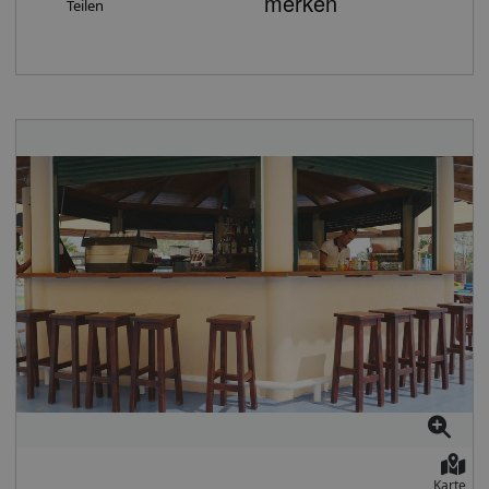
private Pool: Bei gleicher Ausstattung wie die
Teilen
Zimmer, die sich auf 3 Gebäude verteilen. In der
Juniorsuite mit Gartenblick und privatem Pool.
gepflegten Gartenanlage laden der große Pool mit
Verpflegung: Halbpension: Frühstücksbuffet im Pietra
Sonnenterrasse, ein separater Kinderpool, eine schöne
Poolside Restaurant. Abendessen im Pietra Poolside
Pool-/Snackbar sowie eine Gartenlounge mit
Restaurant sowie im Pietra Terrace Restaurant in
komfortablen Sofas zum Verweilen ein. Sonnenliegen
Buffetform. Sport/Unterhaltung: Tennisplatz Wellness:
und Schirme sind am Pool inklusive, am Strand gegen
Der Bereich bietet eine Sauna und ein Dampfbad,
Gebühr. Wi-Fi ist in der gesamten Anlage kostenfrei.Der
diverse Beautyanwendungen sowie Massagen an
Check-in erfolgt im benachbarten Acharavi Beach Hotel,
(jeweils gegen Gebühr). Hinweise: Bitte beachten Sie,
weiterhin können auch sämtliche Einrichtungen und
dass es sich bei dem Hotel um ein Adults only Haus
Annehmlichkeiten des Schwesterhotels mitgenutzt
handelt! Das Hotel ist buchbar ab 16 Jahren. Hinweise:
werden.Alle Mahlzeiten werden im Restaurant des
Bitte beachten Sie, dass für alle Gäste ohne Wohnsitz in
Acharavi Beach Hotel eingenommen. Buchbare
der EU bei 'Nur Hotel Buchungen' im Zielgebiet
Unterbringungsmöglichkeiten: Doppelzimmer Superior
Probleme beim Einchecken im Hotel auftreten können.
Jacuzzi: Die modernen und mit Liebe zum Detail
In einem solchen Fall sind die Hoteliers dazu berechtigt,
eingerichteten Zimmer liegen größtenteils im
eine Nachzahlung vor Ort einzufordern oder die
Obergeschoss und verfügen über Bad mit Dusche,
Buchung zurückzuweisen!
Föhn, Kosmetikspiegel, Badartikel, Bademäntel und
Slipper. Weiterhin sind die Zimmer mit einem
komfortablen Sessel, individuell steuerbarer
Klimaanlage, 40''-Sat.-TV, DVD-Spieler, Wi-Fi, Safe,
Karte