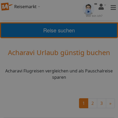
Reisemarkt
Bewertung:
Wer bin ich?
4,6
(
5
)
Bewerten
Reise suchen
Home
Urlaub
Griechenland
Acharavi
Acharavi Urlaub günstig buchen
Acharavi Flugreisen vergleichen und als Pauschalreise
sparen
Ne
1
2
3
»