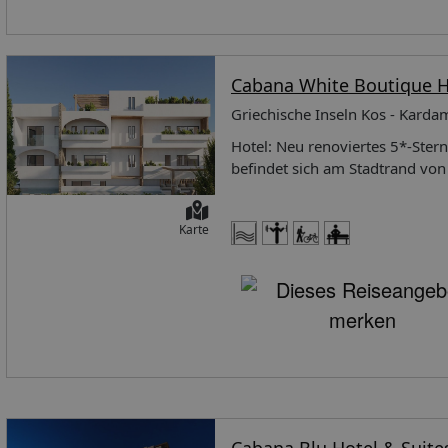
Cabana White Boutique H
Griechische Inseln Kos - Kard
Hotel: Neu renoviertes 5*-Stern
befindet sich am Stadtrand vo
Privatstrand entfernt. Der inte
der Anlage: Zur modernen und 
Karte
Gepäckaufbewahrung, Aufzug, Lo
(gegen Gebühr). Mahlzeiten ne
Schwesterhotel befindlichen Ha
und dem asiatisches À-la-Carte-Restaurant. Es steht eine Cocktaillounge-
Strandservice (10:00 - 17:00 U
Strandliegen und -schirme sind
den Pool-/ und Strand erhältlich. Zudem Parkplätze vor Ort (kostenlos), Flughafentransferservice
Anfrage, gegen Aufpreis), Erste
Service zum und vom 'Cabana Bl
- 23:30 Uhr). Zimmerausstattun