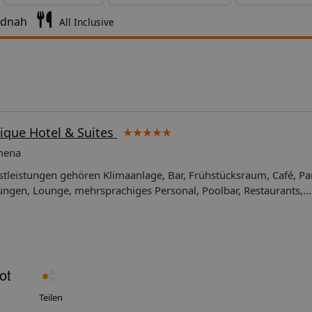
ndnah
All Inclusive
tique Hotel & Suites
amena
tleistungen gehören Klimaanlage, Bar, Frühstücksraum, Café, Par
tungen, Lounge, mehrsprachiges Personal, Poolbar, Restaurants,
s), Wellnesseinrichtungen (gegen Aufpreis), Swimmingpool und 
er Klimaanlage, Balkon/Terrasse, Bademantel, Kabel-/Satelliten
e-/Teezubereiter, Schreibtisch, Haartrockner, Bügelservice (auf A
chrank, Nichtraucherzimmer, eigenes Bad, Safe, Dusche, Telefon,
nd WLAN-Zugang. *Bitte beachten Sie, dass einige der oben gena
tter-/Saisonbedingungen geschlossen sein können. Adresse: Dim
l Kos, Griechenland
Teilen