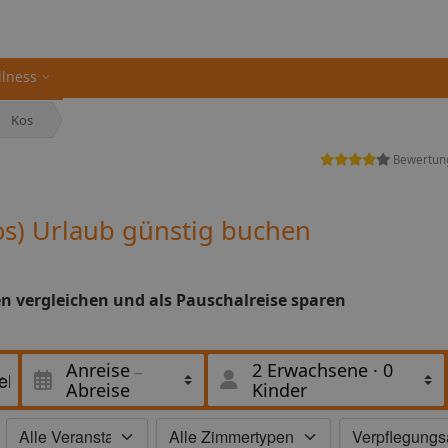
llness
Kos
Bewertun
s) Urlaub günstig buchen
n vergleichen und als Pauschalreise sparen
Anreise
2 Erwachsene
·
0
Abreise
Kinder