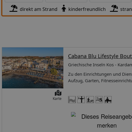
direkt am Strand
kinderfreundlich
stra
Cabana Blu Lifestyle Bou
Griechische Inseln Kos - Kard
Zu den Einrichtungen und Diens
Aufzug, Garten, Fitnesseinrich
Shuttleservice (gegen Aufprei
Zugang. Die Zimmer verfügen üb
Karte
Reinigung/Hauswirtschaft, Kaffe
gegen Aufpreis), Minibar/Kühls
Toilettenartikel, Handtücher u
Einrichtungen aufgrund von We
Street – Kardamaina 85302 Inse