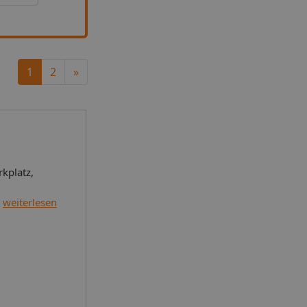
Next
1
2
»
kplatz,
WLAN-
weiterlesen
fernsehen,
nfrage
nnten
okratias