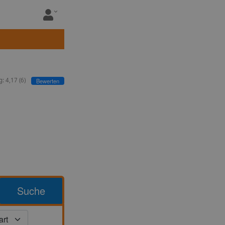
g:
4,17
(
6
)
Bewerten
Suche