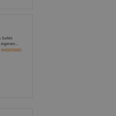
 Suites
 eigenen
Ausstattung
weiterlesen
nsservice,
ness Center
chbarten
estaurant
detücher für
r Club-Car-
gung (07:30
rnes