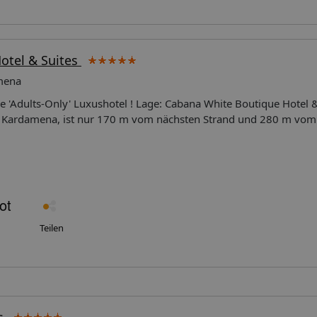
otel & Suites
amena
e 'Adults-Only' Luxushotel ! Lage: Cabana White Boutique Hotel &
n Kardamena, ist nur 170 m vom nächsten Strand und 280 m vom
rnationale Flughafen Kos befindet sich in etwa 7 km Entfernung. 
luxuriösen Innenausstattung des Hotel gehören 24-Std. Rezeptio
bby, Lounge, kostenloses Wi-Fi in allen Bereichen und ein Busi
hmen Sie im Restaurant ein und Sie haben Zugang zum, im bena
uptbuffetrestaurant mit Terrasse, dem mediterranen À-la-Carte-R
Snackbar zur Verfügung sowie
hr). In der Aussenanlage bietet sich der Swimmingpool, Pool- und
Teilen
 kostenlos (je nach Verfügbarkeit) und gegen ein Kaution sind Ba
 (auf
-Hilfe und Arzt auf Abruf (gegen Gebühr). Es steht ein kostenlose
u Hotel & Suites' oder dem Bar-Restaurant Elia Beach zur Verfü
g: Die insgesamt 21 Zimmer, verschiedener Art, bieten ein mode