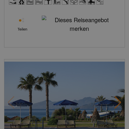
Sofa, Kochnische, Kühlschrank: ohne Gebühr, Gas/E-
Herd, Kochplatte, Mikrowelle, Kaffeemaschine,
Kaffee-/Teezubereiter, Wasserkocher, Toaster, Esstisch,
Telefon, Internet: WLAN/WiFi: ohne Gebühr, Fernseher:
Flatscreen, im Badezimmer, im Schlafzimmer, deutsches
Teilen
Programm, Sat-TV, DVD-Player, Roomservice: ohne
Gebühr, Reinigungsservice: ohne Gebühr, Regendusche,
Badewanne, Badewanne im Zimmer, WC, Föhn,
Kosmetikspiegel, Balkon: mit Sitzgelegenheit Ihre
Vorteile: Bitte beachten Sie! Bei einer Paketreise mit
internationalem Flug ist das Zug zum Flug Ticket für
Abflughäfen in Deutschland (und dem EuroAirport
Basel) kostenfrei zubuchbar. Das Zug zum Flug Ticket
gilt nicht bei: Buchung einer reinen Flugleistung,
Buchung einer Hotelleistung ohne Flug, Buchung von
Leistungen (z.B. Hotel, Ausflüge oder Mietwagen) mit
einem separat dazu gebuchten Flug Reisen von
deutschen Abflughäfen zu den Zielflughäfen
EuroAirport Basel und Salzburg sowie innerdeutschen
Flugreisen Abflüge von ausländischen Flughäfen, auch