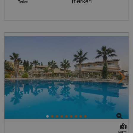
Badetücher (inklusive), 1x pro Aufenthalt Frühstück im
Teilen
zur Verfügung. WiFi in den öffentlichen Bereichen
Zimmer, Espresso-Maschine (täglich 4 Kapseln, tgl.
ermöglicht es den Reisenden, mit der Außenwelt in
Auffüllung), 1x pro Aufenthalt gefüllte Minibar (mit 2
Kontakt zu bleiben. Im Supermarkt lassen sich Güter für
Flaschen Wein, 4 Softdrinks, 2 Bier, 2 Fruchtsäfte, 4
den täglichen Bedarf erwerben. Ein schöner Garten und
Mini-Spirituosen, 1 Schokolade und Chips) sowie über
ein Spielplatz gehören zum Gelände des Komplexes.
ein reserviertes Bali-Bett/Himmelbett am Pool (V2L).
Das bietet Ihre Unterkunft Hoteleröffnung:
Doppel Superior Meerblick VIP: Ausgestattet wie
2014Rezeption, Hotelsafe: gegen
Doppel Superior Meerblick verfügen sie zusätzlich über
GebührLiftGartenanlage, SonnenterrassePool:
die gleichen Annehmlichkeiten wie die Doppel-Deluxe
OutdoorKinderpoolMinimarktDiskothek/NachtclubInternet:
VIP (VI2). Familienzimmer Deluxe: Gleiche Ausstattung
WLAN/WiFi, im öffentlichen Bereich: gegen
wie die Doppelzimmer Deluxe, befinden sich jedoch im
GebührZahlungsarten: TUI Card / VISA, MasterCard, EC
Erdgeschoss und verfügen über einen separaten
Karte/MaestroParkmöglichkeiten: Parkplatz (nach
Schlafraum, der durch eine Schiebetür getrennt ist
Verfügbarkeit), unbewacht: gegen GebührEtagen: 2,
(2DF). Familienzimmer Superior: Bei gleicher
Zimmer: 222Landeskategorie: 4,5 Sterne Essen &
Ausstattung wie die Familienzimmer Deluxe haben
Trinken: Die Gäste werden im Buffetrestaurant
diese Meerblick (FMZ). Buchbare
kulinarisch verwöhnt. Es kann All-Inclusive gebucht
Verpflegungsmöglichkeiten: Halbpension:
werden. Frühstück, ein vielfältiges Mittagsbuffet und
Amerikanisches Frühstücksbuffet und Abendessen
ein vielfältiges Abendbuffet sind lecker und
ebenfalls in Buffetform. Landeskategorie: 5 Sterne
abwechslungsreich gestaltet. Zusätzlich stellt der
Unterhaltung: 4x wöchentlich Abendunterhaltung mit
Komplex Snacks bereit. Die Anlage führt ein Sortiment
Livemusik. Sport inklusive: Tischtennis, Beachvolleyball,
Karte