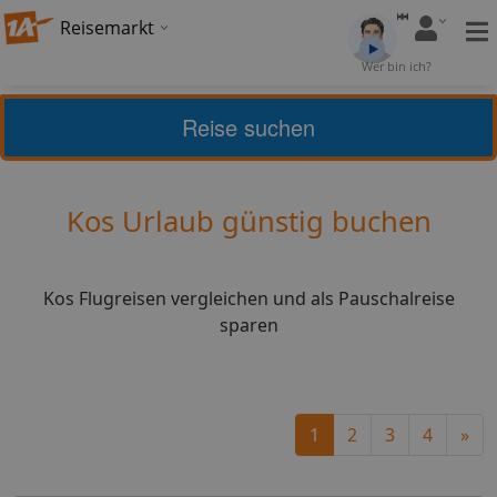
Reisemarkt
Bewertung:
Wer bin ich?
4,6
(
5
)
Bewerten
Reise suchen
Home
Urlaub
Griechenland
Kos
Kos Urlaub günstig buchen
Kos Flugreisen vergleichen und als Pauschalreise
sparen
Ne
1
2
3
4
»