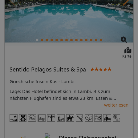
HauptstraßeStrand "TIGAKI": Sand, öffentlich,
Liegestühle: gegen Gebühr, Fremdanbieter,
Sonnenschirme: gegen Gebühr, Fremdanbieter Hinweis
für Personen mit eingeschränkter Mobilität: Dieses
Produkt ist im Allgemeinen für Personen mit
eingeschränkter Mobilität nicht geeignet. Ob es
trotzdem Ihren individuellen Bedürfnissen entspricht,
erfragen Sie bitte bei Ihrer Buchungsstelle! Stand der
Informationen: 17.09.2018
Karte
Sentido Pelagos Suites & Spa
Griechische Inseln Kos - Lambi
Lage: Das Hotel befindet sich in Lambi. Bis zum
nächsten Flughafen sind es etwa 23 km. Essen &
Trinken (je nach Saison verfügbar): Folgende
weiterlesen
Verpflegungsoptionen stehen zur Auswahl: nur
Frühstück, Halbpension, Vollpension und All Inclusive.
Frühstück: Die Gäste bedienen sich am
Frühstücksbuffet. Halbpension: Zum Frühstück und