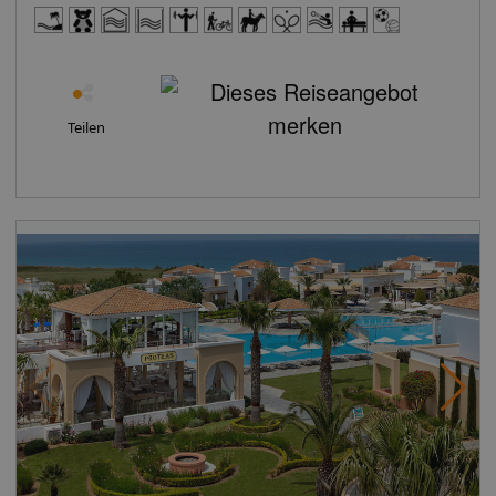
Bademäntel zur Verfügung. Für Familien mit Kindern
stehen Familienzimmer zur Verfügung. So wohnen Sie
Doppelzimmer, Klimaanlage: individuell regelbar, Safe:
gegen Gebühr, Kaffee-/Teezubereiter, Internet:
WLAN/WiFi: gegen Gebühr, Fernseher, Roomservice,
Teilen
Badewanne oder Dusche, Bademantel, Slipper, Föhn,
Balkon oder TerrasseAbweichende Zimmercodierungen
zu tagesaktuellen Preisen buchbar. Ihre Vorteile: Bitte
beachten Sie! Bei einer Paketreise mit internationalem
Flug ist das Zug zum Flug Ticket für Abflughäfen in
Deutschland (und dem EuroAirport Basel) kostenfrei
zubuchbar. Das Zug zum Flug Ticket gilt nicht bei:
Buchung einer reinen Flugleistung, Buchung einer
Hotelleistung ohne Flug, Buchung von Leistungen (z.B.
Hotel, Ausflüge oder Mietwagen) mit einem separat
dazu gebuchten Flug Reisen von deutschen
Abflughäfen zu den Zielflughäfen EuroAirport Basel
und Salzburg sowie innerdeutschen Flugreisen Abflüge
von ausländischen Flughäfen, auch nicht für die
innerdeutsche Strecke bis zur Grenze Für aus dem