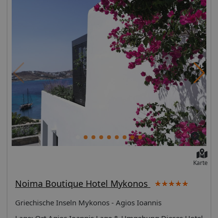
Karte
Noima Boutique Hotel Mykonos
Griechische Inseln Mykonos - Agios Ioannis