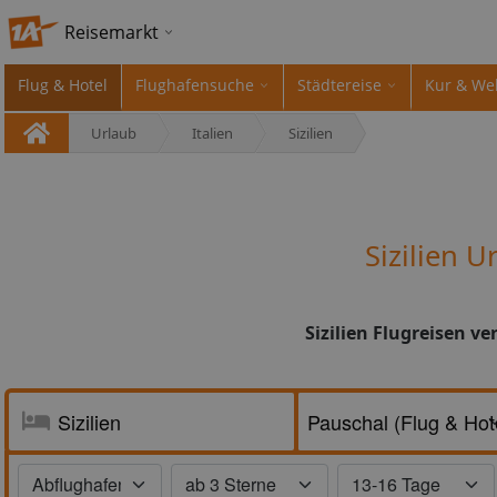
Reisemarkt
Flug & Hotel
Flughafensuche
Städtereise
Kur & We
Urlaub
Italien
Sizilien
Sizilien 
Sizilien Flugreisen v