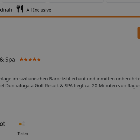
ndnah
All Inclusive
 & Spa
nlage im sizilianischen Barockstil erbaut und inmitten unberührt
el Donnafugata Golf Resort & SPA liegt ca. 20 Minuten von Ragus
gante Hotelanlage, umgeben von unberührter Natur, wurde im sizil
f einem 500 ha großen Landgut. Zum Flughafen Catania sind es e
enige Minuten vom Resort entfernt. Von Juni bis September bringt 
m Hotel direkt dorthin und wieder zurück. Liegen und Sonnensch
gung, müssen aber im Voraus reserviert werden. Die in der Nähe 
turerbe erklärten Städte Ragusa Ibla, Modica, Noto, Scicli und 
ehenswürdigkeiten. Ausstattung der Anlage: Das insgesamt 202 Z
Teilen