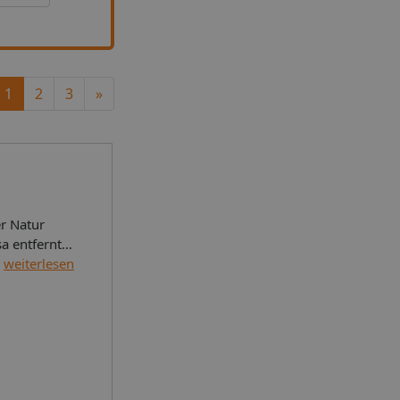
Next
1
2
3
»
er Natur
a entfernt,
ianischen
weiterlesen
twa 100km.
Sie ein
irme stehen
liegenden
Siracusa
immer