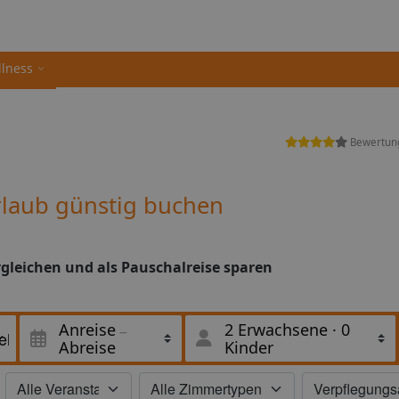
llness
Bewertun
Urlaub günstig buchen
ergleichen und als Pauschalreise sparen
Anreise
2 Erwachsene
·
0
Abreise
Kinder