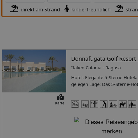
direkt am Strand
kinderfreundlich
stra
Donnafugata Golf Resort
Italien Catania - Ragusa
Hotel: Elegante 5-Sterne Hotela
gelegen Lage: Das 5-Sterne-Hot
im Osten von Sizilien. Die ele
Barockstil erbaut und liegt au
Karte
Ein privater Strand liegt nur w
kostenloser Shuttle Service vo
Ihnen hier kostenlos zur Verfü
und von der UNESCO zum Weltkul
bieten zahlreiche kulturelle S