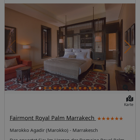
Karte
Fairmont Royal Palm Marrakech
Marokko Agadir (Marokko) - Marrakesch