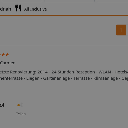
ndnah
All Inclusive
1
l Carmen
enterrasse - Liegen - Gartenanlage - Terrasse - Klimaanlage - G
ühstücksbuffet - glutenfreie Küche -
roCard
Teilen