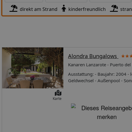
direkt am Strand
kinderfreundlich
stra
Alondra Bungalows
Kanaren Lanzarote - Puerto de
Ausstattung: - Baujahr: 2004 - letzte Renovierung: 2014 - 24 Stunden-Rezeption - WLAN - Hotelsafe -
Geldwechsel - Außenpool - Sonn
Parkplatz - Garage - Sonnenschirm Verpflegung: - Restaurant - Fr
Diätküche Kinder: - Kinderhochstuhl Sport: - Tennis - Fahrradkeller - Fahrradverleih - Driving Range
Karte
Wellness: - Spa - Hamam - Massagen Tipps & Hinweise: - Haustiere erlaubt Zahlungsmöglichkeiten: -
MasterCard - Visa - Diners - Eu