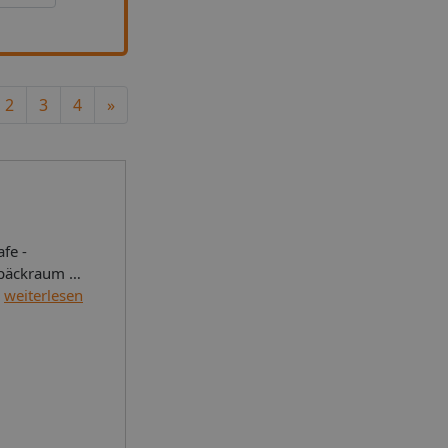
Next
2
3
4
»
epäckraum -
weiterlesen