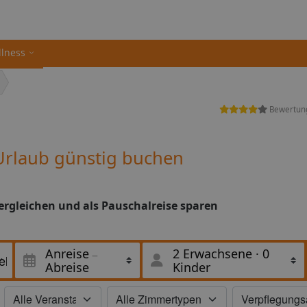
llness
Bewertun
Urlaub günstig buchen
ergleichen und als Pauschalreise sparen
Anreise
2 Erwachsene
·
0
Abreise
Kinder