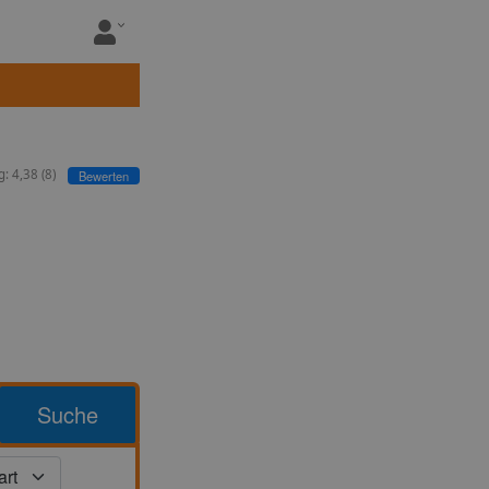
g:
4,38
(
8
)
Bewerten
Suche