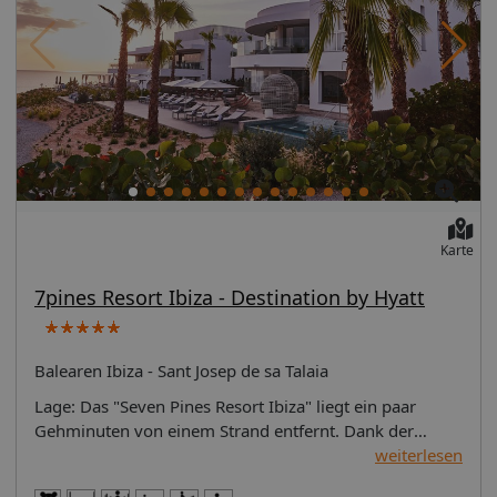
Bowlingbahn - Badminton - Squash - Tretboot - Kajak -
Katamaran - Segeln - Kanu - Bananenboot -
Wellenreiten/Surfen - Windsurfen - Wasserski - Tauchen
- Radsport - Fahrradkeller - Fahrradverleih - Driving
Range - Reiten Unterhaltung: - Erwachsenenanimation
Wellness: - Spa - Massagen Tipps & Hinweise: - Kurtaxe
- Haustiere erlaubt Zahlungsmöglichkeiten: -
MasterCard - Visa - American Express - EuroCard -
Bankkarte Maestro
Karte
7pines Resort Ibiza - Destination by Hyatt
Balearen Ibiza - Sant Josep de sa Talaia
Lage: Das "Seven Pines Resort Ibiza" liegt ein paar
Gehminuten von einem Strand entfernt. Dank der
zentralen Lage in Cala Codolar ist das Resort ein
weiterlesen
perfekter Ausgangspunkt, um die Umgebung zu