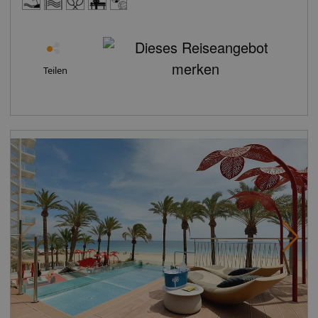
Person/Tag für alle anderen Unterkünfte (jeweils 75%
Ermäßigung während der Nebensaison) zu verlangen.
Die ausgewiesenen Preise sind Nettopreise und
verstehen sich zzgl. der gesetzlichen Mehrwertsteuer.
Kinder unter 16 Jahren sind von der Steuer befreit. Die
Teilen
Steuer ist vor Ort zu zahlen und nicht im Reisepreis
enthalten. (Stand 22. Januar 18) Wichtiger Hinweis: In
einigen unserer Hotels bieten wir Zimmer zu
Sonderpreisen mit bestimmten Bedingungen an.Die
Ausstattung der Zimmer unterscheidet sich nicht
innerhalb der gebuchten Zimmerkategorie (Bsp.:
Doppelzimmer Senioren Meerblick = Doppelzimmer
Meerblick).Doppelzimmer für Senioren sind
ausschließlich für Reiseteilnehmer ab 60 Jahren
buchbar. Beide Reisende, die das Doppelzimmer
belegen, müssen diese Altersvorgabe
erfüllen.Doppelzimmer Honeymoon sind für
Frischvermählte buchbar, die spätestens 6 Monate nach
Eheschließung anreisen. Beim Check-In im Hotel muss
eine Kopie der Heiratsurkunde vorgelegt
werden.Sollten diese Bedingungen nicht erfüllt werden,