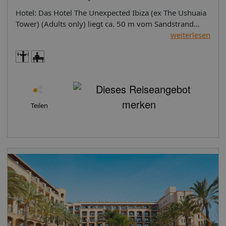
die Bühne. Das SUPERIOR PARTY ALL NIGHT LONG
Hotel: Das Hotel The Unexpected Ibiza (ex The Ushuaia Tower) (Adults only) liegt ca. 50 m vom Sandstrand Playa Den Bossa entfernt. Am Strand sind Sonnenschirme und Sonnenliegen kostenlos verfügbar. Die Stadt IBIZA ist ca. 5 km entfernt (San Antonio ca. 19 km, Santa Eulalia ca. 19 km). Ein Supermarkt ist nach ca. 20 m zu erreichen. Die nächstgelegenen Bars und Restaurants erreichen Sie nach rund 100 m. Auch die nächste Diskothek liegt rund 100 m entfernt. Weitere Unterhaltungsangebote wie ein Kino sind in ca. 5 km Entfernung zu finden. Folgende Sehenswürdigkeiten sind vom Hotel aus erreichbar: Salinas Beach (ca. 7 km), Es Vedra (ca. 20 m) und Yacht Club Marina Botafoch (ca. 6 km). Für Mobilität im Urlaub sorgen neben einem Mietwagen-Verleih auch ein Taxistand (ca. 100 m) und eine Bushaltestelle (ca. 50 m entfernt). Zur ärztlichen Versorgung im Notfall befindet sich ein Krankenhaus in etwa 5 km Entfernung. Der Flughafen (IBZ) ist ca. 4 km entfernt. Zwischen Hotel und Flughafen verkehrt ein Shuttle (gegen Gebühr). Lage: USHUAÏA Ibiza Beach Hotel in Playa d'en Bossa verteilt auf 8 Etagen, in 6 Gebäuden und hat 417 Zimmer. Das Hotel liegt 50 m vom Sandstrand entfernt. Die nächstgelegenen Städte des Hotels sind: IBIZA (5 km), San Antonio (19 km) und Santa Eulalia (19 km). In der Nähe zum Hotel befinden sich ein Taxistand, eine Bushaltestelle, Supermärkte, Bars/Restaurants und eine Disco. Vom Hotel aus erreichbar: Flughafen IBZ (5 km), Salinas Beach (7 km), Es Vedra (20 m), Aguamar Waterpark (150 m) und Yacht Club Marina Botafoch (6 km). Ausstattung der Anlage: Die 2025 zuletzt teilrenovierte Clubanlage verfügt über insgesamt 181 Zimmer. Sie bietet ihren Gästen eine 24h geöffnete Rezeption (Check In ab 15:00 Uhr, Check out bis 12:00 Uhr), eine Lobby, insgesamt 4 Lifte, eine Klimaanlage, einen Safe (kostenlos), einen Friseur, einen Shop, einen Parkplatz (gegen Gebühr) sowie eine Geldwechsel-Möglichkeit. Für das leibliche Wohl sorgen 5 Restaurants (klimatisiert). In den beiden Bars im Hotel freut man sich auf Ihren Besuch. WLAN steht den Hotelgästen kostenlos zur Verfügung. Weiterhin bietet das Hotel einen Konferenzbereich mit insgesamt 200 Sitzplätzen und Internetzugang. Für Gäste, die auf einen Rollstuhl angewiesen sind, bietet das Hotel einen rollstuhlgerechten Lift, teilweise rollstuhlgerechte Badezimmer und barrierefreie Zugänge. Die Zimmerreinigung ist kostenlos. Zimmer-Service, Wäsche-/Bügel-Service und medizinischer Service sind gegen Gebühr. Zimmerausstattung: Einzelbelegung Superior Zimmer Club (Balkon oder Terrasse): Mit Twinbett, Minibar (geg. Gebühr), Balkon oder Terrasse, Internet (kostenlos), Safe (kostenlos), Kapsel‑Kaffeemaschine (geg. Gebühr) und Flatscreen-Sat-TV sowie zentral gesteuerter Klimaanlage (von April bis Oktober). Handtücher werden täglich gewechselt. Einzelbelegung Superior Zimmer Club (Balkon oder Terrasse): Doppel Superior Zimmer Club (Balkon oder Terrasse): Mit Twinbett, Minibar (geg. Gebühr), Balkon oder Terrasse, Internet (kostenlos), Safe (kostenlos), Kapsel‑Kaffeemaschine (geg. Gebühr) und Flatscreen-Sat-TV sowie zentral gesteuerter Klimaanlage (von April bis Oktober). Handtücher werden täglich gewechselt. Doppel Superior Zimmer Club (Balkon oder Terrasse): Dreifach Superior Zimmer Club (Balkon oder Terrasse): Mit Twinbett, Minibar (geg. Gebühr), Balkon oder Terrasse, Internet (kostenlos), Safe (kostenlos), Kapsel‑Kaffeemaschine (geg. Gebühr) und Flatscreen-Sat-TV sowie zentral gesteuerter Klimaanlage (von April bis Oktober). Handtücher werden täglich gewechselt. Dreifach Superior Zimmer Club (Balkon oder Terrasse): Einzelbelegung Superior Zimmer Tower (Balkon oder Terrasse): Mit Twinbett, Minibar (geg. Gebühr), Balkon oder Terrasse, Internet (kostenlos), Safe (kostenlos), Kapsel‑Kaffeemaschine (geg. Gebühr) und Flatscreen-Sat-TV sowie zentral gesteuerter Klimaanlage (von April bis Oktober). Handtücher werden täglich gewechselt. Einzelbelegung Superior Zimmer Tower (Balkon oder Terrasse): Doppel Superior Zimmer Tower (Balkon oder Terrasse): Mit Twinbett, Minibar (geg. Gebühr), Balkon oder Terrasse, Internet (kostenlos), Safe (kostenlos), Kapsel‑Kaffeemaschine (geg. Gebühr) und Flatscreen-Sat-TV sowie zentral gesteuerter Klimaanlage (von April bis Oktober). Handtücher werden täglich gewechselt. Doppel Superior Zimmer Tower (Balkon oder Terrasse): Doppel Anything Can Happen Suite Tower (Balkon oder Terrasse): Mit Twinbett, Minibar (geg. Gebühr), Balkon oder Terrasse, Internet (kostenlos), Safe (kostenlos), Kapsel‑Kaffeemaschine (geg. Gebühr) und Flatscreen-Sat-TV sowie zentral gesteuerter Klimaanlage (von April bis Oktober). Handtücher werden täglich gewechselt. Doppel Anything Can Happen Suite Tower (Balkon oder Terrasse): Doppel Superior Zimmer Club (SwimUp-Pool Terrasse): Mit Twinbett, Minibar (geg. Gebühr), Balkon oder Terrasse, Internet (kostenlos), Safe (kostenlos), Kapsel‑Kaffeemaschine (geg. Gebühr) und Flatscreen-Sat-TV sowie zentral gesteuerter Klimaanlage (von April bis Oktober). Handtücher werden täglich gewechselt. Doppel Superior Zimmer Club (SwimUp-Pool Terrasse): Doppel Anything Can Happen Suite Tower (Buehnenblick, Balkon oder Terrasse): Mit Twinbett, Minibar (geg. Gebühr), Balkon oder Terrasse, Internet (kostenlos), Safe (kostenlos), Kapsel‑Kaffeemaschine (geg. Gebühr) und Flatscreen-Sat-TV sowie zentral gesteuerter Klimaanlage (von April bis Oktober). Handtücher werden täglich gewechselt. Doppel Anything Can Happen Suite Tower (Buehnenblick, Balkon oder Terrasse): Doppel Suite Club (Balkon oder Terrasse): Mit Twinbett, Minibar (geg. Gebühr), Balkon oder Terrasse, Internet (kostenlos), Safe (kostenlos) und Flatscreen-Sat-TV sowie zentral gesteuerter Klimaanlage (von April bis Oktober). Handtücher werden täglich gewechselt. Doppel Suite Club (Balkon oder Terrasse): Doppel Fashion Victim Zimmer Tower (Balkon oder Terrasse): Mit Twinbett, Minibar (geg. Gebühr), Balkon oder Terrasse, Internet (kostenlos), Safe (kostenlos), Kapsel‑Kaffeemaschine (geg. Gebühr) und Flatscreen-Sat-TV sowie zentral gesteuerter Klimaanlage (von April bis Oktober). Handtücher werden täglich gewechselt. Doppel Fashion Victim Zimmer Tower (Balkon oder Terrasse): Doppel Superior Zimmer Club (Partyblick, Balkon oder Terrasse): Mit Twinbett, Minibar (geg. Gebühr), Balkon oder Terrasse, Internet (kostenlos), Safe (kostenlos), Kapsel‑Kaffeemaschine (geg. Gebühr) und Flatscreen-Sat-TV sowie zentral gesteuerter Klimaanlage (von April bis Oktober). Handtücher werden täglich gewechselt. Doppel Superior Zimmer Club (Partyblick, Balkon oder Terrasse): Dreifach Superior Zimmer Club (SwimUp-Pool Terrasse): Mit Twinbett, Minibar (geg. Gebühr), Balkon oder Terrasse, Internet (kostenlos), Safe (kostenlos), Kapsel‑Kaffeemaschine (geg. Gebühr) und Flatscreen-Sat-TV sowie zentral gesteuerter Klimaanlage (von April bis Oktober). Handtücher werden täglich gewechselt. Dreifach Superior Zimmer Club (SwimUp-Pool Terrasse): Dreifach Anything Can Happen Suite Tower (Balkon oder Terrasse): Mit Twinbett, Minibar (geg. Gebühr), Balkon oder Terrasse, Internet (kostenlos), Safe (kostenlos) und Flatscreen-Sat-TV sowie zentral gesteuerter Klimaanlage (von April bis Oktober). Handtücher werden täglich gewechselt. Dreifach Anything Can Happen Suite Tower (Balkon oder Terrasse): Dreifach Standard Suite (Balkon oder Terrasse): Mit Twinbett, Minibar (geg. Gebühr), Balkon oder Terrasse, Internet (kostenlos), Safe (kostenlos) und Flatscreen-Sat-TV sowie zentral gesteuerter Klimaanlage (von April bis Oktober). Handtücher werden täglich gewechselt. Dreifach Standard Suite (Balkon oder Terrasse): Einzelbelegung Superior Zimmer Club (Partyblick, Balkon oder Terrasse): Mit Twinbett, Minibar (geg. Gebühr), Balkon oder Terrasse, Internet (kostenlos), Safe (kostenlos), Kapsel‑Kaffeemaschine (geg. Gebühr) und Flatscreen-Sat-TV sowie zentral gesteuerter Klimaanlage (von April bis Oktober). Handtücher werden täglich gewechselt. Einzelbelegung Superior Zimmer Club (Partyblick, Balkon oder Terrasse): Einzelbelegung Superior Zimmer Club (SwimUp-Pool Terrasse): Mit Twinbett, Minibar (geg. Gebühr), Balkon oder Terrasse, Internet (kostenlos), Safe (kostenlos), Kapsel‑Kaffeemaschine (geg. Gebühr) und Flatscreen-Sat-TV sowie zentral gesteuerter Klimaanlage (von April bis Oktober). Handtücher werden täglich gewechselt. Einzelbelegung Superior Zimmer Club (SwimUp-Pool Terrasse): Einzelbelegung Fashion Victim Zimmer Tower (Balkon oder Terrasse): Mit Twinbett, Minibar (geg. Gebühr), Balkon oder Terrasse, Internet (kostenlos), Safe (kostenlos), Kapsel‑Kaffeemaschine (geg. Gebühr) und Flatscreen-Sat-TV sowie zentral gesteuerter Klimaanlage (von April bis Oktober). Handtücher werden täglich gewechselt. Einzelbelegung Fashion Victim Zimmer Tower (Balkon oder Terrasse): Einzelbelegung Anything Can Happen Suite Tower (Balkon oder Terrasse): Mit Twinbett, Minibar (geg. Gebühr), Balkon oder Terrasse, Internet (kostenlos), Safe (kostenlos) und Flatscreen-Sat-TV sowie zentral gesteuerter Klimaanlage (von April bis Oktober). Handtücher werden täglich gewechselt. Einzelbelegung Anything Can Happen Suite Tower (Balkon oder Terrasse): Einzelbelegung Standard Suite (Balkon oder Terrasse): Mit Twinbett, Minibar (geg. Gebühr), Balkon oder Terrasse, Internet (kostenlos), Safe (kostenlos) und Flatscreen-Sat-TV sowie zentral gesteuerter Klimaanlage (von April bis Oktober). Handtücher werden täglich gewechselt. Einzelbelegung Standard Suite (Balkon oder Terrasse): Dreifach Anything Can Happen Suite Tower (Buehnenblick, Balkon oder Terrasse): Mit Twinbett, Minibar (geg. Gebühr), Balkon oder Terrasse, Internet (kostenlos), Safe (kostenlos) und Flatscreen-Sat-TV sowie zentral gesteuerter Klimaanlage (von April bis Oktober). Handtücher werden täglich gewechselt. Dreifach Anything Can Happen Suite Tower (Buehnenblick, Balkon oder Terrasse): Dreifach Anything Can Happen Suite Tower (Buehnenblick, Balkon oder Terrasse): Einzelbelegung Anything Can Happen Suite To
ZIMMER ist 33 m² groß und verfügt über eine moderne
Ausstattung mit Kingsize-Bett oder zwei Einzelbetten,
weiterlesen
Hydromassage-Dusche und Smart-Toilette. Die
möblierte Terrasse mit Liegestuhl lädt zum Entspannen
ein. Zudem bietet das Zimmer einen 49'' Flachbild-TV,
ein Bose®-Soundsystem, eine Minibar, eine USB-
Ladestation und einen elektronischen Safe. Das
SUPERIOR SWIM UP CLUB ZIMMER ist 33 m² groß und
Teilen
verfügt über eine exklusive Terrasse mit direktem
Zugang zum Pool, Liegestühlen und Möbeln. Zur
luxuriösen Ausstattung gehören eine Hydromassage-
Dusche, ein Kingsize-Bett oder zwei Einzelbetten, eine
Smart-Toilette, ein 49'' Flachbild-Fernseher, ein Bose®-
Soundsystem, eine USB-Ladestation, eine Minibar und
ein elektronischer Safe. Die SUITE CLUB ist 57 m² groß
und verfügt über ein Kingsize-Bett, eine Hydromassage-
Dusche, eine Hydromassage-Badewanne im Zimmer
sowie eine Smart-Toilette. Die Suite bietet zudem ein
separates Wohnzimmer, ein Schlafsofa, eine möblierte