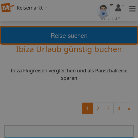
Reisemarkt
Wer bin ich?
Balearen
Ibiza
Reise suchen
Ibiza Urlaub günstig buchen
Ibiza Flugreisen vergleichen und als Pauschalreise
sparen
Ne
1
2
3
4
»