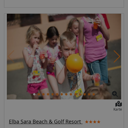
Angebotene Verpflegungsarten: ohne Verpflegung
Informationen Mietwagen Das Angebot beinhaltet
einen Mietwagen ab/bis Flughafen. Bitte beachten Sie,
dass die Mietbedingungen je nach Saison und
Zielgebiet unterschiedlich sein können. Informationen
hierzu finden Sie unter:
https://www.vtours.com/de/service/faq/mietwagenbedingu
Allgemeine Hoteldaten Hotelort: GuimeKategorie der
Unterkunft: 3,5-Sterne Achtung: Freigepäck und
Verpflegung während des Fluges können je nach
Fluggesellschaft variieren. Detailinformationen erhalten
Sie unter vtours Gepäckinformationen:
www.vtours.de/res/files/Gepaeckinformationen/Gepaeckinfo
Wir möchten Sie darauf aufmerksam machen, dass Sie
am Ankunftstag ab 15 Uhr (örtliche Abweichung
vorbehalten) in Ihr Hotel einchecken können. An Ihrem
Abreisetag können Sie Ihr Zimmer bis 11 Uhr (örtliche
Karte
Abweichung vorbehalten) nutzen. Februar 2019
Elba Sara Beach & Golf Resort