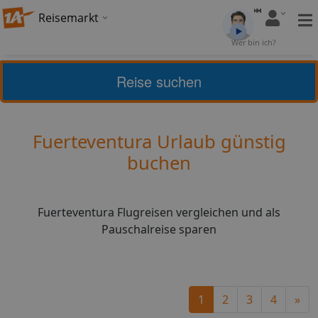
Reisemarkt
Bewertung:
4,15
Wer bin ich?
(
7
)
Bewerten
Reise suchen
Home
Urlaub
Spanien
Fuerteventura
Fuerteventura Urlaub günstig
buchen
Fuerteventura Flugreisen vergleichen und als
Pauschalreise sparen
Ne
1
2
3
4
»