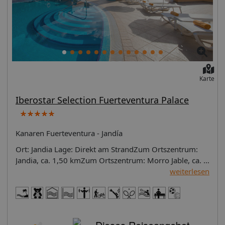
Karte
Iberostar Selection Fuerteventura Palace
Kanaren Fuerteventura - Jandía
Ort: Jandia Lage: Direkt am StrandZum Ortszentrum:
Jandia, ca. 1,50 kmZum Ortszentrum: Morro Jable, ca. 3
kmZur Bushaltestelle: ca. 50 mZum Flughafen: ca. 80
weiterlesen
kmSandstrand: flach abfallend, öffentlich, 25 km
langruhig Ausstattung: Offizielle Landeskategorie: 5
SterneBaujahr: 1997, Letzte Renovierung: 2018Anzahl
Etagen im Hauptgebäude: 8, Anzahl Wohneinheiten: