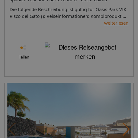
Die folgende Beschreibung ist gültig für Oasis Park VIK Risco del Gato (): Reiseinformationen: Kombiprodukt: Hotelaufenthalt inklusive Eintritt in den Oasis Park Landeskategorie: nicht klassifiziert Die folgende Beschreibung ist gültig für Oasis Park Fuerteventura (): Lage: Verbringen Sie einen außergewöhnlichen Urlaub und kombinieren Sie diesen mit der „Oase“ Fuerteventuras. Tauchen Sie ein in exotische Welten und lassen Sie sich von mehr als 3000 Tieren 250 verschiedener Arten begeistern und erleben Sie bei einer spannenden Erlebnisexpedition einen exklusiven Blick hinter die Kulissen einer zoologischen Erlebniswelt. Der an der südöstlichen Küste gelegene Oasis Park Fuerteventura ist ein schönes Naturschutzgebiet, das auf jeden Fall einen Besuch wert ist. Seine Flora und Fauna finden auf einem 800.000 m² großen Gelände Zuflucht und Schutz. Dort befindet sich ein einzigartiger Botanischer Garten mit dem größten Kakteengarten Europas. Erleben Sie Live-Veranstaltungen mit Papageien, Seelöwen, Raubvögeln sowie Reptilien oder nehmen Sie direkten Kontakt mit Lemuren in der Madagaskar-Galerie, mit Seelöwen unter Wasser oder mit einer spektakulären Kameltour entlang der Küste auf. Solche Momente sind einfach unvergesslich. Der Oasis Park Fuerteventura ist nicht nur ein Ort für Spaß und Unterhaltung, sondern auch eine Einrichtung, die sich der Entwicklung von Projekten zur Bewahrung, Erziehung und Erforschung von Flora und Fauna widmet, wie etwa die Projekte zur Cuviergazelle, dem Afrikanischen Elefanten und dem Kanarischen Kamel. Dank dieses letztgenannten Projekts befindet sich hier das größte Kamelreservat Europas und die Vorteile der Kamelmilch für die menschliche Gesundheit werden erforscht. Der Park ist das ganze Jahr über geöffnet und hat 3 Restaurants, einen Spielbereich für Kinder und eine Farm mit Haustieren. Kombinieren Sie den täglichen Eintritt in den Oasis Park mit einem ausgesuchten Hotel aus unserem Programm (R2 RIO CALMA FUE867, Fuerteventura Princess FUE810, VIK Risco del Gato FUE802 (nur noch bis 31.10.2018), R2 Pajara Beach FUE803 (ab 1.11.2018), Sotavento Beach Club FUE801, Iberostar Playa Gaviotas FUE829, Iberostar Playa Gaviotas Park FUE833, Aldiana Fuerte FUE838, IFA Altamarena FUE826 oder SBH Costa Calma Beach Resort FUE898 (nur noch bis 31.10.2018, danach SBH Monica Beach App. FUE825) ) und lernen Sie die Oase Fuerteventuras kennen. Ein kostenloser Shuttlebus holt die Besucher 2 x vormittags an verschiedenen Orten der Insel ab: R2 RIO CALMA Abholung 9:15 Uhr oder 10:50 Uhr am Hoteleingang, FUE PRINCESS Abholung 9:30 Uhr und 10:40 Uhr am Hoteleingang, VIK Risco del Garto Abholung 8:45 Uhr und 10:20 Uhr am Hoteleingang vom H10 Tindaya, Sotavento Beach Club Abholung 09 Uhr und 10:35 Uhr am Hoteleingang, Iberostar Playa Gaviotas Abholung um 9:15 Uhr und 10:35 Uhr am Hoteleingang, Iberostar Playa Gaviotas Park Abholung um 9:15 Uhr und 10:35 Uhr am Hoteleingang, Aldiana Fuerteventura Abholung um 9:20 Uhr und 10:40 Uhr am Hoteleingang, IFA Altamarena Abholung am Cosmo Shopping Centre Bus Stop um 8:55 Uhr und 10:15 Uhr, SBH Costa Calma Beach Resort Abholung um 9:15 Uhr und 10:50 Uhr am Hoteleingang, SBH Monica Beach Abholung um 8:50 Uhr und 10:30 Uhr an der Digitaluhr.Um 16:30 Uhr und 17:30 Uhr fahren jeweils die Busse zurück in die oben genannten Hotels/Orte. Die Entfernung beträgt je Hotel/Ort zwischen 6 und 30 km (15-30 Minuten Fahrtzeit). Landeskategorie: nicht klassifiziert Die folgende Beschreibung ist gültig für VIK Suite Hotel Risco del Gato (): Das kleine, luxuriöse VIK Suite Hotel Risco del Gato ist eine Oase der Ruhe und Entspannung, umgeben von einem 30.000 m² großen Garten mit Kakteen, Palmen und farbenprächtigen Blumen. In privilegierter Lage an den feinen weißen Traum-Stränden der Costa Calma, garantieren Ihnen die Junior- und Senior-Suiten eine private Atmosphäre mit höchstem Komfort. Alle Bungalow-Suiten mit einzigartiger Architektur verfügen über einen Jacuzzi im Badezimmer sowie einen eigenen kleinen Innenhof mit Sonnenliegen und einer Dusche im Freien. Die großzügig ausgestatteten Premium-Suiten haben die beste Lage im Hotel mit einem wunderschönen Blick über den atlantischen Ozean. Entspannen Sie im Jacuzzi oder gönnen Sie sich eine traditionelle Thai-Massage im SPA-Center „Thai SPA Estetic“. Professionelle, verschiedene Behandlungen, Sauna, Dampfbad und Solarium runden das Wohlfühl-Programm ab. Überraschen Sie Ihren Partner mit einem Frühstück oder romantischen Abendessen im “Cenador”, einem Außen-Pavillion nahe des Restaurants. Lage: Ruhig gelegen. Zum langen Sandstrand der Costa Calma sind es ca. 200 Meter. Das Ortszentrum mit Geschäften, Bars und Restaurant liegt ca. 3 km entfernt. Ausstattung: Das wunderschöne Suite-Hotel mit 45 Juniorsuiten und 6 Seniorsuiten bietet eine private und unvergleichliche Atmosphäre. Dieses Haus verfügt über eine 24-Stunden-Rezeption (Nachts Nachtwächter), Wi-Fi (gratis an der Rezeption), Miethandy gegen Gebühr, Bar-Salon, ein Frühstücks-Restaurant/Cafeteria mit Terrasse mit schönem Blick zur Poollandschaft und zum Meer, ein Restaurant sowie ein À-la-carte-Restaurant mit vorwiegend mediterraner Küche. In der Außenanlage befinden sich 2 Swimmingpools (einer davon mit Wasserbetten und Duschstrahlen), Jacuzzi, ein Hallenbad für Erwachsene (im Winter beheizbar) sowie eine Sonnenterrasse mit Liegen mit Auflagen und Sonnenschirme. Buchbare Unterbringungsmöglichkeiten: Juniorsuite (J2B): Die Juniorsuiten sind großzügig und komfortabel eingerichtet und verfügen über ein Wohnzimmer, ein separates Schlafzimmer (2 King-Size-Betten), Sat.-TV, Kaffeekocher, Klimaanlage (individuell regulierbar), Telefon, Safe (gegen Gebühr), Musikanlage mit CD-Player, Minibar (gegen Gebühr), Ankleideraum, Bad/WC mit runder Hydromassagebadewanne, separate Dusche, 2 Waschbecken, separates WC mit Bidet, Föhn, Bademäntel und Slipper. Jede Juniorsuite hat einen eigenen Innenhof mit Liegen, Auflagen, kleinem Tisch und Sonnenschirm sowie einer Außendusche. Zudem gibt es eine möblierte Terrasse. Auch zur Alleinbenutzung (J1B) buchbar und als begrenztes Kontingent zum speziellen Preis buchbar (XBJ). Juniorsuite Meerblick (B2J): Gleiche Ausstattung wie die Juniorsuite, jedoch mit Meerblick. Seniorsuite: Gleiche Ausstattung wie die Juniorsuiten, verfügen jedoch über ein zweites separates Schlafzimmer. Romantic Rooms: Die großzügig und komfortabel eingerichteten Romantic Rooms verfügen über ein Wohnzimmer, ein separates Schlafzimmer, Sat.-TV, Kaffeekocher, Klimaanlage (individuell regulierbar), Telefon, Safe (gegen Gebühr), Musikanlage mit CD-Player, Minibar (gegen Gebühr), Ankleideraum, Bad/WC mit runder Hydromassagebadewanne, separate Dusche, 2 Waschbecken, separates WC mit Bidet, Föhn, Bademäntel und Slippe sowie eine möbilierte Terrasse mit Meerblick. Jedes Zimmer hat einen eigenen Innenhof mit Liegen, Auflagen, kleinem Tisch und Sonnenschirm sowie einer Außendusche. Zusätzlich bieten die Romantic Rooms Annehmlichkeiten wie kostenfreien Eintritt in den Wellnessbereich (Anwendungen gegen Gebühr), 20 Minuten Massage pro Person/Aufenthalt, 1x Romantic-Dinner in der "Cenador" (Getränke gegen Gebühr) pro Zimmer/Aufenthalt sowie 1x romantischer Jacuzzi im Freien mit Erdbeeren und 1 Flasche Sekt pro Aufenthalt/Zimmer. Bei Ankunft am 14.2. "Valentinstag" wird ein Obstkorb auf dem Zimmer bereitgestellt sowie bei Anmeldung von Jubiläen oder Honeymoonern werden Rosenblüten in der Hydromassagebadewanne auf dem Zimmer 1x pro Aufenthalt organisiert. Buchbar unter RR2. und ab 18 Jahren. Suite Margarita Bonita (2SB): Die unvergleichlich designte Suite (ca. 111m²) bietet Ihnen eine einzigartige Atmosphäre, die vor allem durch die gewölbte Kuppel, welche das LED-Licht reflektiert, entsteht.Zudem verfügt sie über ein motorisiertes Kingsize-Bett und ein Neotantra Sofa.Die rechte, komplett verspiegelte Wand des Zimmers, sowie der Whirlpool und das romantisch designte Wohnzimmer sind weitere Highlights dieser Suite, welche Ihren Urlaub unvergesslich machen werden. Sowie der Innenhof mit privater Sonnenterrasse (27m2) im kanarischen Stil mit 2 Holz-Liegebetten, Dusche, Sonnenschirm und Tisch mit Stühlen und die Gartenterrasse (30m2) mit 2 Stühlen, Sonnenschirm und einen Tisch zum Entspannen und Sonnenbaden einladen.Zur weiteren Ausstattung gehören eine Klimaanlage (Kühl-/Heizfunktion), ein LCD Sat.-TV im Schlafzimmer und ein Sat.-TV im Wohnzimmer, Safe (gegen Gebühr) und eine Minibar.Folgende Annehmlichkeiten stehen Ihnen zusätzlich zur Verfügung: Erotisches Willkommenspaket, Kopfkissenmenü, Hausschuhe & Bademantel. Juniorsuite JS2 (FUEA62): Jede Juniorsuite besteht aus einem Schlafzimmer mit zwei Betten von je 1,50 x 2 m, einem kleinen Wohnraum, einem Ankleidezimmer mit großem Einbauschrank, Außenbad, privatem Solarium im Innenhof und einem Garten mit Außenterrasse, der zum Gemeinschaftsgarten hin geöffnet ist (JS2). Wahlweise auch zur Alleinnutzung (JS1) buchbar. Suite (FUEA62) S2: Diese verfügen über Balkon oder Terrasse, Bad/Dusche, WC, Jacuzzi, King Size Bett, Klimaanlage, Telefon, TV und Safe (S2). Buchbare Verpflegungsmöglichkeiten: Frühstück, Halbpension: Reichhaltiges Frühstücksbuffet. Am Abend Menüwahl, (mehrere Vorspeisen und Hauptgänge zur Auswahl), zusätzlich Salat-, Käse- und Nachtischbuffet oder mehrmals die Woche Themenabende in Buffetform. Abends 2 Essenzeiten. Romantic-Dinner im „Cenador“ (gegen Gebühr und nach Verfügbarkeit). Landeskategorie: 4 Sterne Sport inklusive: Fitnessraum. Sport gegen Gebühr: Wassersportmöglichkeiten am Strand (durch örtliche Anbieter und gegen Gebühr). Wellness: Spa-Center mit Whirlpool, Dampfbad, Sauna, Kältebad, Erlebnisduschen und Fitnessraum gebührenfrei vorhanden. Massagen und diverse Anwendungen gegen Gebühr. Hotelservice: Poolhandtücher erhältlich.Wi-Fi gratis an der Rezeption. Im Rest der Anlage gg. Gebühr. Hinweise: Der Transferbus hält ca. 100 Meter vom Hotel entfernt, da die Einfahrt zu eng ist.Parkplatz vorhanden.Haustiere (Hund/Katze) bis 15 Kg
weiterlesen
Teilen