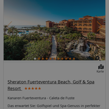
Anlage oder örtlicher Anbieter)Verleih Ausrüstung
Karte
Sheraton Fuerteventura Beach, Golf & Spa
Resort
Kanaren Fuerteventura - Caleta de Fuste
Das erwartet Sie: Golfspiel und Spa-Genuss in perfekter Symbiose auf den Kanaren: Dieses Haus glänzt durch intuitiven Service und setzt einen klaren Fokus auf alles, was Gästen gut tut. Endlose Ausblicke auf den Atlantik und die goldgelbe Strandkulisse verwöhnen zusätzlich die Sinne. Lage: Ort Caleta de Fuste Lage & Umgebung Top-Architekt Juan Mendizábal hat an der Ostküste Fuerteventuras in Caleta de Fuste ein exklusives Domizil geschaffen, das sich mit seinen warmen Sandfarben harmonisch in die Umgebung einfügt. Aber auch der Landschaftsarchitekt hat mit viel Liebe gearbeitet: Kunstvoll in Szene gesetzte Grünpflanzen verleihen der Anlage etwas Vitales und Erfrischendes. Mit noch mehr Grün können nur noch die beiden nahen 18-Loch-Golfplätze aufwarten. Zwei sehenswerte Anlagen, die Gäste des Hauses bevorzugt bespielen dürfen. Durch den nahe gelegenen Flughafen kann es zeitweise zu Fluggeräuschen kommen. Transferzeit: ca. 20 Minuten. Lage erste Strandlage, ruhigStrand: Sand, feinsandig, flach abfallend, Bucht, Balinesische Betten: gegen Gebühr, Sonnenschirme: gegen Gebühr Entfernungen: Flughafen Fuerteventura International Airport ca. 8 km, Fahrzeit: ca. 15 Minuten (Die Transferzeit kann hiervon abweichen).Strand direktPromenade direktStadtzentrum/Ortszentrum Caleta de Fuste ca. 3 kmGolfplatz Fuerteventura Golf Club ca. 3 km, Fahrzeit: ca. 10 Minuten Das bietet Ihre Unterkunft: NichtraucherhotelCheck-in Zeit ab 15:00 UhrCheck-out Zeit bis 12:00 UhrHoteleröffnung: 2006Letzte Komplettrenovierung: 2006Rezeption, Geldwechsel möglich, Hotelsafe: ohne GebührLiftGartenanlage, SonnenterrassePools: 4Relaxpool "Unheated Outdoor Adults Pool": Januar - Dezember, Outdoor, Süßwasser, flach abfallend, Balinesische Betten: ohne Gebühr, Liegen: ohne Gebühr, Sonnenschirme: ohne GebührKinderpool "Kids pool": Outdoor, Süßwasser, beheizbar: Januar - Dezember, Liegen: ohne Gebühr, Sonnenschirme: ohne GebührRelaxpool "Heated Outdoor Adults Pool": Januar - Dezember, Outdoor, Süßwasser, flach abfallend, beheizbar: Januar - Dezember, Balinesische Betten: ohne Gebühr, Liegen: ohne Gebühr, Sonnenschirme: ohne GebührThalassopool "Indoor Hydrothermal pool": Dezember - Oktober, Indoor, Meerwasser, beheizbar: Januar - Dezember, im Wellnessbereich, Badekappenpflicht, Liegen: ohne GebührWhirlpool "Exterior Jacuzzi": Outdoor, Süßwasser, beheizbar: Januar - Dezember, Liegen: ohne Gebühr, Sonnenschirme: ohne GebührBadetücher: ohne GebührSouvenirshop, BoutiqueInternet: WLAN/WiFi, im gesamten Hotel (Anlage): ohne GebührInternetterminal: ohne GebührWäscheservice: gegen GebührGepäckserviceZahlungsarten: TUI Card / VISA, MasterCard, American Express, Diners, die Hinterlegung einer Kreditkarte beim Check In ist PflichtHaustier: Hund erlaubt: Barzahlung, einmalig ab 50 EUR, Reservierung notwendig, Haustiere nicht erlaubtParkmöglichkeiten: Parkplatz (nach Verfügbarkeit), unbewachtTagungseinrichtungen: Konferenzräume: 6, klimatisierte Tagungsräume, Tageslicht, Tagungsequipment, Coffee Breaks: gegen GebührGebäudeanzahl: 1, Etagen: 5, Zimmer: 266Landeskategorie: 5 Sterne Ihre Unterkunft bietet folgende Verpflegungsangebote: Frühstück: FrühstückHalbpension: Frühstück, AbendessenHalbpension plusVollpension: Frühstück, Mittagessen, AbendessenVollpension plus Beschreibung der Verpflegungsangebote: Frühstück: täglich, BuffetMittagessen: täglichAbendessen: täglich, Buffet, Themenabende: täglichWeihnachtsspecial: Buffet, Silvesterspecial: Buffet Restaurants: 4Hauptrestaurant "Los Arcos Buffet": Küche: international, regional, spanisch, Babynahrung, Diätküche, glutenfreie Gerichte, lactosefreie Gerichte, vegetarische Gerichte, Buffet, Reservierung nicht notwendig, ohne Gebühr, Januar - Dezember, täglich 07:30 Uhr - 10:30 Uhr und 19:00 Uhr - 22:00 Uhr, mit Terrasse, angemessene Kleidung erwünschtRestaurant "El Faro": Küche: regional, spanisch, à la carte, Anfrage & Reservierung notwendig, gegen Gebühr, Januar - Dezember, 19:00 Uhr - 22:00 Uhr, mit Terrasse, angemessene Kleidung erwünschtRestaurant "Wok n Zen": Küche: asiatisch, orientalisch, Sushi, à la carte, Anfrage & Reservierung notwendig, gegen Gebühr, Januar - Dezember, 19:00 Uhr - 22:00 Uhr, angemessene Kleidung erwünschtRestaurant "La Veranda": Küche: mediterran, regional, spanisch, Kindermenü: gegen Gebühr, à la carte, Anfrage notwendig, Reservierung nicht notwendig, gegen Gebühr, Januar - Dezember, wöchentlich, mit Terrasse, am Pool, KinderhochstuhlBars & mehr: 2Lobbybar "Lobby Bar": Januar - Dezember, täglich, gegen GebührPoolbar Outdoor "La Veranda Pool Bar": Januar - Dezember, täglich, gegen Gebühr Sport & Fitness: Golf Golfplatz "Fuerteventura Golf Club", Golfplatzdesigner: Juan Catarineu, 18 Loch: Greenfee: gegen Gebühr, FremdanbieterGolfkurse vorhanden: gegen Gebühr, Verleih: Schläger: gegen Gebühr, Trolleys: gegen Gebühr, Carts: gegen Gebühr, Drivingrange: gegen Gebühr, Golfgepäckaufbewahrungsmöglichkeit: gegen Gebühr, Golf-Shuttle: ohne Gebühr, Pro-ShopSport & Fitness Ohne Gebühr Fitnesscenter: täglichAerobic, Aqua Aerobic, YogaBogenschießen, Fußball, Volleyball, BeachvolleyballGegen Gebühr (teils Fremdleistungen) Minigolf, Tischtennis: FremdanbieterTennis: Hartplatz Wellness: Thalassopool "Indoor Hydrothermal pool": Dezember - Oktober, Indoor, Meerwasser, beheizbar: Januar - Dezember, im Wellnessbereich, Badekappenpflicht, Liegen: ohne GebührSaunen: 1, Tauchbecken, Eisbrunnen/-grotteGegen Gebühr (teils Fremdleistungen) Wellnessbereich/Spa "Hesperides Thalasso Spa": ab 18 Jahre, Januar - Dezember, täglich, pro Tag ca. 20 EUR, Sprachen: englisch, spanisch, Größe: 1000m², Behandlungsräume: 12Finnische Sauna, Jet-Dusche, Vichy-DuscheMassagen: klassische Massage, Sportmassage, Hydrojetmassage, Hotstone MassageMedizinische Anwendungen: Packungen (Natur, Moor)Beauty-/Kosmetikcenter: Beautymarken: Natura Bisé, Beauty-/Kosmetikanwendungen: Anti-Aging, Peeling, Gesichtsbehandlung, Maniküre, Pediküre Unterhaltung: Animation & Unterhaltung: Sprachen: englisch, spanisch, italienischSportanimation: November - September, täglichShows: mehrmals pro WocheLive Band/-Musik: mehrmals pro WocheBillard: gegen Gebühr, Fremdanbieter Für Kinder: Für Familien Kinderpool "Kids pool": Outdoor, Süßwasser, beheizbar: Januar - Dezember, Liegen: ohne Gebühr, Sonnenschirme: ohne Gebühr BABYS BabynahrungKinderhochstuhl KINDER KindermenüKinderclub/Miniclub: von 4 Jahre bis 12 Jahre, Januar - Dezember, täglich 10:00 Uhr - 13:00 Uhr, 15:00 Uhr - 17:00 Uhr, Sprachen: englisch, spanisch, italienischKinderanimation: Januar - Dezember, täglich: Sprachen: englisch, spanisch, italienischKinderspielzimmerKinderspielplatzMinidisco: Januar - Dezember, täglich, Sprachen: englisch, spanisch, italienisch So wohnen Sie: Doppelzimmer Meerblick Deluxe (DZM1), Doppelzimmer, Nichtraucherzimmer, im Hauptgebäude, Meerseite, Meerblick, ca. 48 - 49 m², Gesamtanzahl der Räume in diesem Zimmertyp: 1, Aufteilung wie folgt: kombiniertes Wohn-/Schlafzimmer, Babybett: ohne Gebühr, Anfrage notwendig, Klimaanlage: individuell regelbar, kalt, Fußboden: Fliesenboden, Safe: ohne Gebühr, Deckenventilator, Sofa, Schreibtisch, Kaffeemaschine, Minibar: gegen Gebühr, Softdrinks: gegen Gebühr, Wasser: gegen Gebühr, alkoholische Getränke: gegen Gebühr, Snacks: gegen Gebühr, Minibarauffüllung: täglich, Telefon, Internet: WLAN/WiFi: ohne Gebühr, Fernseher: Flatscreen, deutsches Programm, Sat-TV, Radio, Roomservice: 07:00 Uhr - 22:30 Uhr, gegen Gebühr, separate Dusche, Badewanne, separates WC, Bademantel: ohne Gebühr, Slipper: ohne Gebühr, Föhn, Kosmetikspiegel, Balkon: mit SitzgelegenheitStandard Doppelzimmer Premium (DZX1), Doppelzimmer, Nichtraucherzimmer, im Hauptgebäude, Gartenseite, Gartenblick, Blick auf garden, ca. 48 - 50 m², Gesamtanzahl der Räume in diesem Zimmertyp: 1, Aufteilung wie folgt: kombiniertes Wohn-/Schlafzimmer, Babybett: ohne Gebühr, Anfrage notwendig, Klimaanlage: individuell regelbar, kalt, Fußboden: Fliesenboden, Safe: ohne Gebühr, Deckenventilator, Sofa, Schreibtisch, Kaffeemaschine, Minibar: gegen Gebühr, Softdrinks: gegen Gebühr, Wasser: gegen Gebühr, alkoholische Getränke: gegen Gebühr, Snacks: gegen Gebühr, Minibarauffüllung: täglich, Telefon, Internet: WLAN/WiFi: ohne Gebühr, Fernseher: Flatscreen, deutsches Programm, Sat-TV, Radio, Roomservice: 07:00 Uhr - 21:30 Uhr, gegen Gebühr, separate Dusche, Badewanne, separates WC, Bademantel: ohne Gebühr, Slipper: ohne Gebühr, Föhn, Kosmetikspiegel, Balkon oder Terrasse: mit SitzgelegenheitDoppelzimmer Single mit Kind (DSM1), Doppelzimmer, Nichtraucherzimmer, im Hauptgebäude, Meerseite, Meerblick, ca. 48 - 49 m², Gesamtanzahl der Räume in diesem Zimmertyp: 1, Aufteilung wie folgt: kombiniertes Wohn-/Schlafzimmer, Babybett: ohne Gebühr, Anfrage notwendig, Klimaanlage: individuell regelbar, kalt, Fußboden: Fliesenboden, Safe: ohne Gebühr, Deckenventilator, Sofa, Schreibtisch, Kaffeemaschine, Minibar: gegen Gebühr, Softdrinks: gegen Gebühr, Wasser: gegen Gebühr, alkoholische Getränke: gegen Gebühr, Snacks: gegen Gebühr, Minibarauffüllung: täglich, Telefon, Internet: WLAN/WiFi: ohne Gebühr, Fernseher: Flatscreen, deutsches Programm, Sat-TV, Radio, Roomservice: 07:00 Uhr - 22:30 Uhr, gegen Gebühr, separate Dusche, Badewanne, separates WC, Bademantel: ohne Gebühr, Slipper: ohne Gebühr, Föhn, Kosmetikspiegel, Balkon: mit SitzgelegenheitFamilienzimmer Meerblick (Min 4 Pax) (FZM1), Familienzimmer, Nichtraucherzimmer, im Hauptgebäude, Meerseite, Meerblick, ca. 96 - 98 m², Gesamtanzahl der Räume in diesem Zimmertyp: 2, Aufteilung wie folgt: bestehend aus 2 Doppelzimmern mit Verbindungstür, Babybett: ohne Gebühr, Anfrage notwendig, Klimaanlage: individuell regelbar, kalt, Fußboden: Fliesenboden, Safe: ohne Gebühr, Deckenventilator, Sofa, Schreibtisch, Kaffeemaschine, Minibar: gegen Gebühr, Softdrinks: gegen Gebühr, Wasser: gegen Gebühr, alkoholische Getränke: gegen Gebühr, Snacks: gegen Gebühr, Minibarauffüllung: täglich, Telefon, Internet: WLAN/WiFi: ohne Gebühr, Fernseher: Flatscreen, deutsches Pro