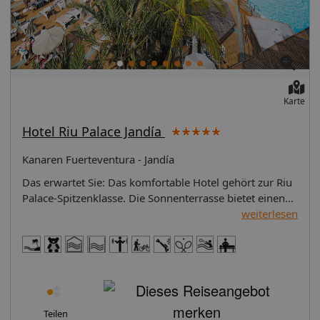
Karte
Hotel Riu Palace Jandía
Kanaren Fuerteventura - Jandía
Das erwartet Sie: Das komfortable Hotel gehört zur Riu
Palace-Spitzenklasse. Die Sonnenterrasse bietet einen
faszinierenden Blick auf den Atlantik. Der aufmerksame
weiterlesen
Service sorgt für erholsame Urlaubstage. Lage: Ort
Playa de Jandia Lage & Umgebung Direkt am
wunderschönen, kilometerlangen Sandstrand der
"Playa de Jandia" gelegen, der Strand ist über eine
Treppe zu erreichen. Das idyllische Fischerdorf Morro
Jable ist bequem zu Fuß erreichbar. Transferzeit: ca.
Teilen