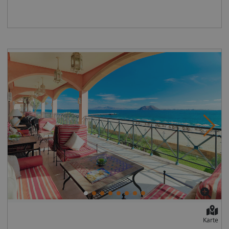
Transferzeit: ca. 120 Minuten. Lage an der
Strandpromenade, oberhalb des Meeres, ruhig,
zentralStrand: Sand, flach abfallend, Treppen zum
Strand, öffentlich Entfernungen: Flughafen ca. 90
kmStrand direktPromenade direktnächster Ort Morro
Jable ca. 500 m Das bietet Ihre Unterkunft: Rezeption:
24 Stunden, Sprachen: deutsch, englisch, spanisch,
französischLiftSonnenterrassePools: 1Pool: beheizbar:
saisonabhängig, integrierter Kinder/Babypool,
Liegestühle: ohne Gebühr, Sonnenschirme: ohne
GebührWhirlpoolBadetücher: ohne GebührMinimarkt,
BoutiqueInternet: WLAN/WiFi, im gesamten Hotel
(Anlage): ohne GebührInternetterminal: gegen
GebührWäscheservice: gegen GebührZahlungsarten:
TUI Card / VISA, MasterCard, DinersHaustiere nicht
erlaubtTagungseinrichtungen: Konferenzräume:
1Gebäudeanzahl: 1, Etagen: 4, Zimmer:
201Landeskategorie: 4 Sterne Ihre Unterkunft bietet
folgende Verpflegungsangebote:
FrühstückHalbpension: Frühstück, Abendessen
Karte
Beschreibung der Verpflegungsangebote: Frühstück: