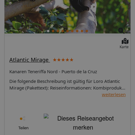
Karte
Atlantic Mirage
Kanaren Teneriffa Nord - Puerto de la Cruz
Die folgende Beschreibung ist gültig für Loro Atlantic
Mirage (Pakettext): Reiseinformationen: Kombiprodukt
aus Park und Hotel Landeskategorie: nicht klassifiziert
weiterlesen
Die folgende Beschreibung ist gültig für Loro Parque
(1): Lage: Der Loro Parque lädt ein! Besuchen Sie einen
der beliebtesten Attraktionen Europas im Norden
Teneriffas. Tauchen Sie ein in die faszinierende Tier- und
Pflanzenwelt des Loro Parques und lassen Sie sich von
Teilen
den beeindruckenden Naturlandschaften verzaubern.