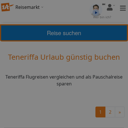
Reisemarkt
Bewertung:
4,29
Wer bin ich?
(
7
)
Bewerten
Reise suchen
Home
Urlaub
Spanien
Teneriffa
Teneriffa Urlaub günstig buchen
Teneriffa Flugreisen vergleichen und als Pauschalreise
sparen
Ne
1
2
»