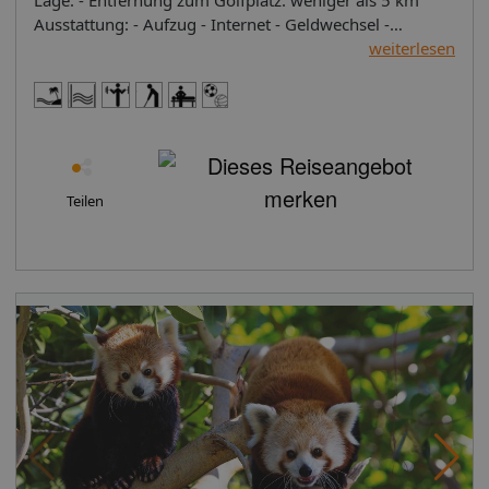
Lage: - Entfernung zum Golfplatz: weniger als 5 km
Ausstattung: - Aufzug - Internet - Geldwechsel -
Videospielraum - Gartenanlage - Terrasse - Klimaanlage
weiterlesen
- Wäscheservice - Waschsalon - Gepäckraum
Verpflegung: - Restaurant - Café - Bar Kinder: -
Kinderspielplatz - Kinderspielzimmer Sport: - Billard -
Tennisplatz - Bowlingbahn - Schnorcheln - Tauchen -
Fahrradverleih - Fahrradverleih (gegen Gebühr) - Reiten
- Angeln Wellness: - Solarium
Teilen