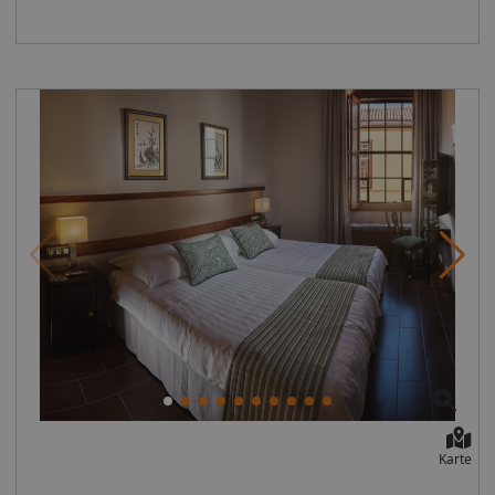
Ursprünglich wurde der Park 1972 als Paradies für
Papageien gegründet und hat sich bis heute zu einem
der bekanntesten Parks der Welt etabliert.Aufgrund
seiner exzellenten Anlagen wurde der Park bereits bei
zahlreichen Gelegenheiten mit verschiedenen Preisen
ausgezeichnet. Auf mehr als 135.000 m² Fläche bietet
der Park Ihnen heute eine angenehme Abwechslung
zum Strandalltag auf Teneriffa. Erkunden Sie die bunte
Flora und Fauna während Sie gemütlich durch das
idyllische Areal schlendern. Nach anregenden
Spaziergängen durch die exotische Vegetation
Landschaften können Sie in einem gemütlichen
Ambiente mit tollen Aussichten in verschiedenen
Restaurants und Cafés verweilen und jeden Tag aufs
Neue die Vielfältigkeit des Tierparadieses entdecken. Es
erwarten Sie außerdem eine faszinierende
Unterwasserwelt, attraktive Shows, seltene
Pflanzenarten und vieles mehr.Kombinieren Sie den
täglichen freien Eintritt in den Loro Parque mit einem
Karte
ausgesuchten Hotel aus unserem Programm und