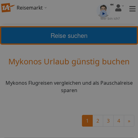
Reisemarkt
Bewertung:
Wer bin ich?
4
(
4
)
Bewerten
Reise suchen
griechische Inseln
Mykonos
Mykonos Urlaub günstig buchen
Mykonos Flugreisen vergleichen und als Pauschalreise
sparen
Ne
1
2
3
4
»