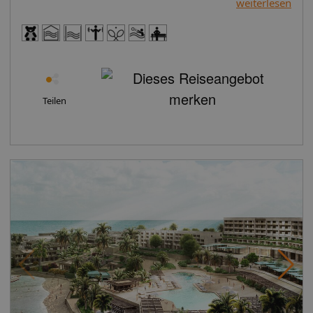
weiterlesen
Teilen